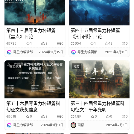
说
库
第四十三届零重力杯短篇
第四十五届零重力杯短篇
《黑点》评论
《潮间带》评论
735
1
9
0
654
1
18
0
零重力编辑部
2024年11月15日
零重力编辑部
2025年1月11日
获奖信息
推荐
第五十六届零重力杯短篇科
第三十四届零重力杯短篇科
幻征文获奖信息
幻征文：千年光明
618
0
9
0
1.8K
0
0
0
零重力编辑部
2026年1月11日
雨幕
2024年2月1日