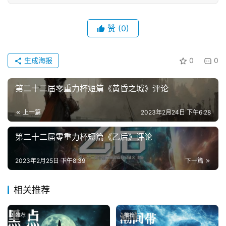
文
赞
(0)
投
稿
文
生成海报
0
0
章
第二十二届零重力杯短篇《黄昏之城》评论
科
幻
登录
注册
上一篇
2023年2月24日 下午6:28
资
讯
第二十二届零重力杯短篇《乙后》评论
2023年2月25日 下午8:39
下一篇
主
题
相关推荐
科
幻
推荐
推荐
小