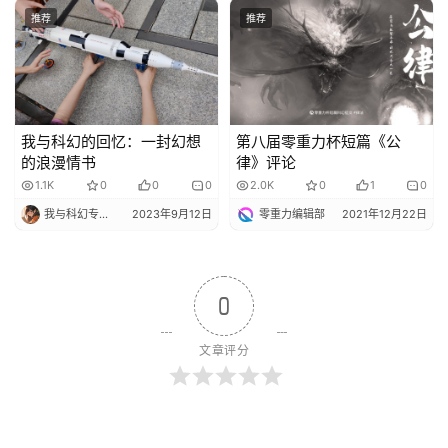
推荐
推荐
我与科幻的回忆：一封幻想
第八届零重力杯短篇《公
的浪漫情书
律》评论
1.1K
0
0
0
2.0K
0
1
0
我与科幻专栏小编
2023年9月12日
零重力编辑部
2021年12月22日
0
文章评分