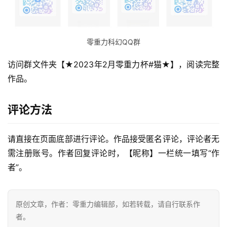
零重力科幻QQ群
访问群文件夹【★2023年2月零重力杯#猫★】，阅读完整
作品。
评论方法
请直接在页面底部进行评论。作品接受匿名评论，评论者无
需注册账号。作者回复评论时，【昵称】一栏统一填写“作
零
者”。
重
力
科
原创文章，作者：零重力编辑部，如若转载，请自行联系作
幻
者。
征