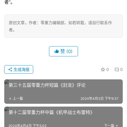
者”。
零
重
力
原创文章，作者：零重力编辑部，如若转载，请自行联系作
科
者。
幻
征
文
赞
(0)
投
稿
生成海报
0
0
文
章
第三十五届零重力杯短篇《封龙》评论
科
上一篇
2024年4月3日 下午9:37
幻
登录
注册
资
第十二届零重力杯中篇《机甲战士布雷特》
讯
2024年4月4日 下午5:02
下一篇