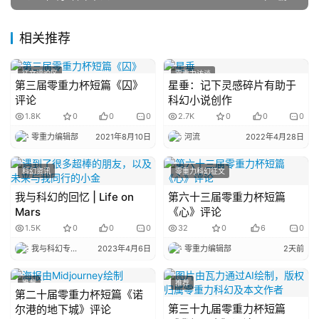
主
相关推荐
题
科
征文评论区
零重力访谈
幻
第三届零重力杯短篇《囚》
星垂：记下灵感碎片有助于
小
评论
科幻小说创作
说
1.8K
0
0
0
2.7K
0
0
0
库
零重力编辑部
2021年8月10日
河流
2022年4月28日
科幻资讯
零重力科幻征文
我与科幻的回忆 | Life on
第六十三届零重力杯短篇
Mars
《心》评论
1.5K
0
0
0
32
0
6
0
我与科幻专栏小编
2023年4月6日
零重力编辑部
2天前
推荐
推荐
第二十届零重力杯短篇《诺
第三十九届零重力杯短篇
尔港的地下城》评论