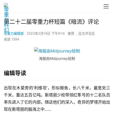
第二十二届零重力杯短篇《暗流》评论
零重力编辑部
2023年2月14日 下午9:14
推荐
,
征文评论区
阅读 1394
海报由Midjourney绘制
编辑导读
出现在木星旁的‘利维坦’，形似鲸鱼，长八千米，最宽处三
千米，重达五百亿吨。斯塔丽少校带领红隼号的十二名队员
率先进入了它的内部。随这他们的深入，奇异的梦境开始出
现在斯塔丽的脑海之中……