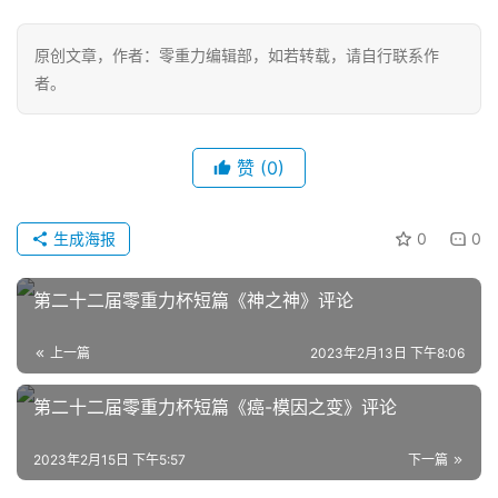
零
重
原创文章，作者：零重力编辑部，如若转载，请自行联系作
力
者。
科
幻
征
文
赞
(0)
投
生成海报
0
0
稿
文
第二十二届零重力杯短篇《神之神》评论
章
上一篇
2023年2月13日 下午8:06
科
幻
登录
注册
第二十二届零重力杯短篇《癌-模因之变》评论
资
讯
2023年2月15日 下午5:57
下一篇