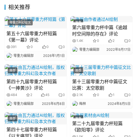
相关推荐
主
题
零重力科幻征文
推荐
科
第六届零重力杯中篇《逾越
幻
第五十六届零重力杯短篇
时空间隙的存在》评论
小
《第一幕》评论
1.4K
0
2
0
说
391
0
0
0
零重力编辑部
2022年9月17日
库
零重力编辑部
2026年1月1日
推荐
推荐
第四十九届零重力杯短篇
第十三届零重力杯中篇征文
《一捧黄沙》评论
比赛：太空歌剧
484
2
45
0
2.1K
0
1
0
零重力编辑部
2025年6月8日
梅林
2024年8月5日
推荐
推荐
第二十九届零重力杯短篇
第四十七届零重力杯短篇
《欧阳零》评论
《以太痛觉》评论
1.0K
0
0
0