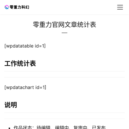
零重力官网文章统计表
零
[wpdatatable id=1]
重
力
科
工作统计表
幻
征
文
[wpdatachart id=1]
投
稿
说明
文
章
作品状态：待编辑、编辑中、复审中、已发布