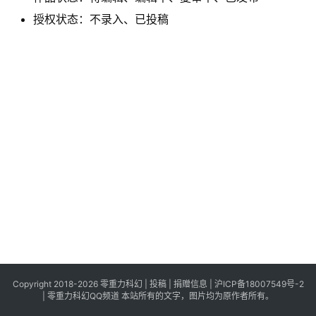
科
授权状态：不录入、已投稿
幻
登录
注册
资
讯
主
题
科
幻
小
说
库
Copyright 2018-2026 零重力科幻 |
投稿
|
捐赠信息
|
沪ICP备18007549号-2
|
零重力科幻QQ频道
本站所有的文字，图片均为原作者所有。