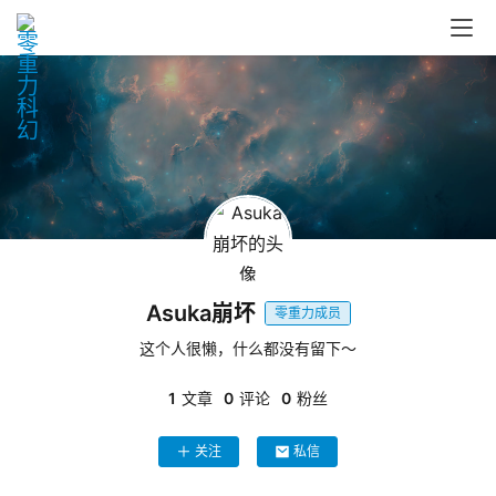
零
重
力
科
幻
征
Asuka崩坏
文
零重力成员
这个人很懒，什么都没有留下～
投
稿
1
文章
0
评论
0
粉丝
文
章
关注
私信