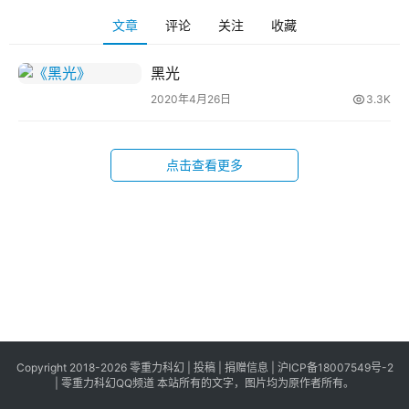
科
文章
评论
关注
收藏
幻
登录
注册
资
黑光
讯
2020年4月26日
3.3K
主
点击查看更多
题
科
幻
小
说
库
Copyright 2018-2026 零重力科幻 |
投稿
|
捐赠信息
|
沪ICP备18007549号-2
|
零重力科幻QQ频道
本站所有的文字，图片均为原作者所有。