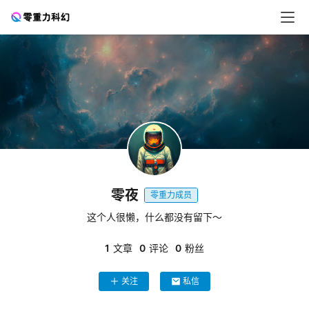
零
重
力
科
幻
征
零夜
文
零重力成员
这个人很懒，什么都没有留下～
投
稿
1
文章
0
评论
0
粉丝
文
章
关注
私信