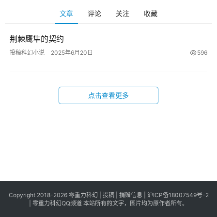
科
文章
评论
关注
收藏
幻
登录
注册
资
荆棘鹰隼的契约
讯
投稿科幻小说
2025年6月20日
596
主
题
点击查看更多
科
幻
小
说
库
Copyright 2018-2026 零重力科幻 |
投稿
|
捐赠信息
|
沪ICP备18007549号-2
|
零重力科幻QQ频道
本站所有的文字，图片均为原作者所有。