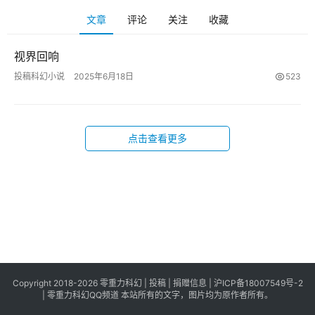
科
文章
评论
关注
收藏
幻
登录
注册
资
视界回响
讯
投稿科幻小说
2025年6月18日
523
主
题
点击查看更多
科
幻
小
说
库
Copyright 2018-2026 零重力科幻 |
投稿
|
捐赠信息
|
沪ICP备18007549号-2
|
零重力科幻QQ频道
本站所有的文字，图片均为原作者所有。