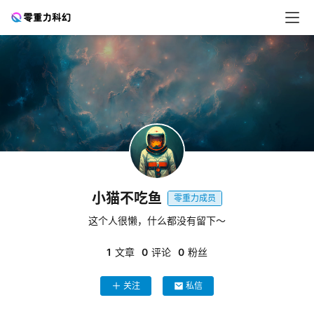
零
重
力
科
幻
征
小猫不吃鱼
文
零重力成员
这个人很懒，什么都没有留下～
投
稿
1
文章
0
评论
0
粉丝
文
章
关注
私信