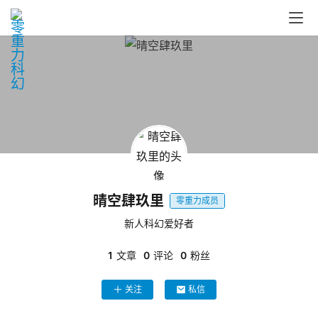
零
重
力
科
幻
晴空肆玖里
征
零重力成员
文
新人科幻爱好者
1
文章
0
评论
0
粉丝
投
稿
文
关注
私信
章