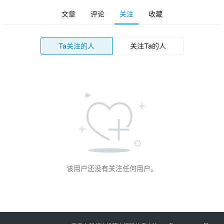
文章
评论
关注
收藏
科
幻
登录
注册
资
Ta关注的人
关注Ta的人
讯
主
题
科
幻
小
说
库
该用户还没有关注任何用户。