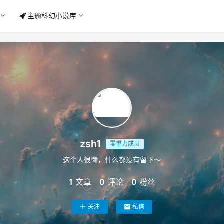
主题科幻小说库
zsh1
零重力成员
这个人很懒，什么都没有留下～
1
文章
0
评论
0
粉丝
关注
私信