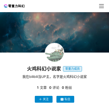
零
重
力
科
幻
征
火鸡科幻小说家
文
零重力成员
我在bilibili当UP主，名字是火鸡科幻小说家
投
稿
1
文章
0
评论
0
粉丝
文
章
关注
私信