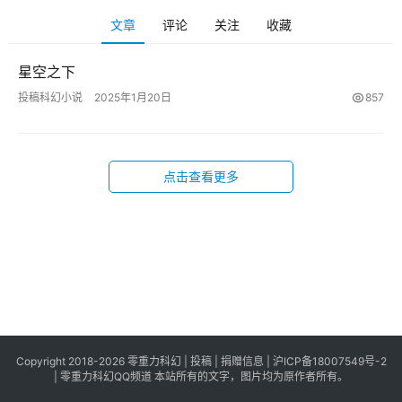
科
文章
评论
关注
收藏
幻
登录
注册
资
星空之下
讯
投稿科幻小说
2025年1月20日
857
主
题
点击查看更多
科
幻
小
说
库
Copyright 2018-2026 零重力科幻 |
投稿
|
捐赠信息
|
沪ICP备18007549号-2
|
零重力科幻QQ频道
本站所有的文字，图片均为原作者所有。