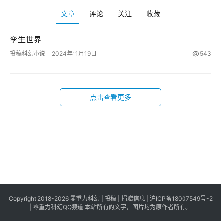
科
文章
评论
关注
收藏
幻
登录
注册
资
孪生世界
讯
投稿科幻小说
2024年11月19日
543
主
题
点击查看更多
科
幻
小
说
库
Copyright 2018-2026 零重力科幻 |
投稿
|
捐赠信息
|
沪ICP备18007549号-2
|
零重力科幻QQ频道
本站所有的文字，图片均为原作者所有。