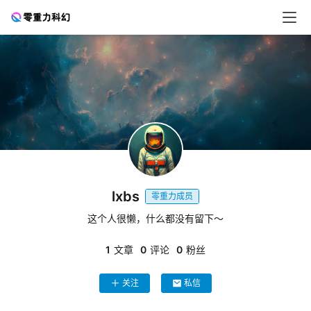
零
重
力
科
幻
征
lxbs
文
零重力成员
这个人很懒，什么都没有留下～
投
稿
1
文章
0
评论
0
粉丝
文
章
关注
私信