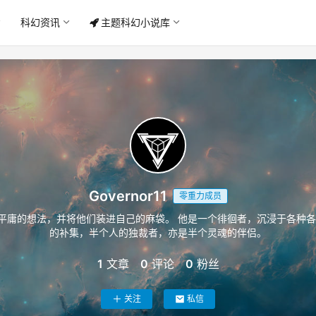
科幻资讯
主题科幻小说库
Governor11
零重力成员
平庸的想法，并将他们装进自己的麻袋。 他是一个徘徊者，沉浸于各种各
的补集，半个人的独裁者，亦是半个灵魂的伴侣。
1
文章
0
评论
0
粉丝
关注
私信