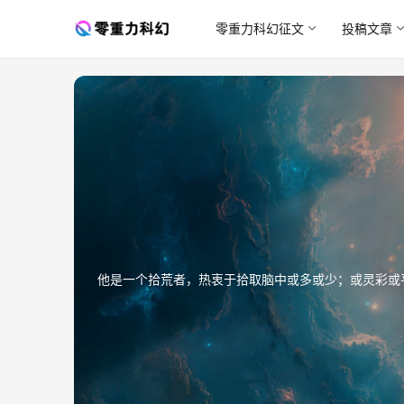
零重力科幻征文
投稿文章
他是一个拾荒者，热衷于拾取脑中或多或少；或灵彩或