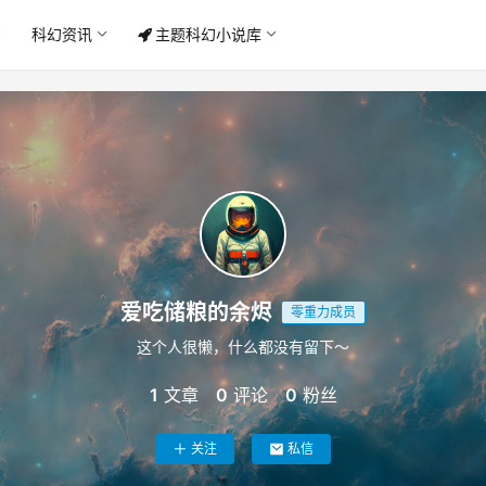
科幻资讯
主题科幻小说库
爱吃储粮的余烬
零重力成员
这个人很懒，什么都没有留下～
1
文章
0
评论
0
粉丝
关注
私信