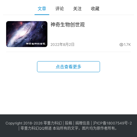
科
文章
评论
关注
收藏
幻
登录
注册
资
神奇生物创世观
讯
2022年8月2日
1.7K
主
题
科
点击查看更多
幻
小
说
库
Copyright 2018-2026 零重力科幻 |
投稿
|
捐赠信息
|
沪ICP备18007549号-2
|
零重力科幻QQ频道
本站所有的文字，图片均为原作者所有。