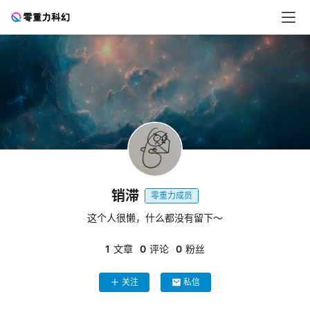
零
重
力
科
幻
征
销滞
文
零重力成员
这个人很懒，什么都没有留下～
投
稿
1
文章
0
评论
0
粉丝
文
章
关注
私信