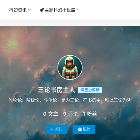
科幻资讯
主题科幻小说库
三论书房主人
零重力成员
唯物论、阶级论、斗争论，是为三论。在书房中，唯此三论为凭
0
文章
9
评论
1
粉丝
关注
私信