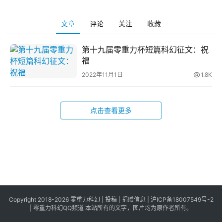
科
幻
登录
注册
文章
评论
关注
收藏
资
讯
第十九届零重力杯短篇科幻征文：祝
福
2022年11月1日
1.8K
主
题
科
点击查看更多
幻
小
说
库
Copyright 2018-2026 零重力科幻 |
投稿
|
捐赠信息
|
沪ICP备18007549号-2
|
零重力科幻QQ频道
本站所有的文字，图片均为原作者所有。