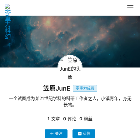
零
重
力
科
幻
征
笠原JunE
文
零重力成员
一个试图成为某21世纪学科的科研工作者之人，小镇青年，身无
长物。
投
稿
1
文章
0
评论
0
粉丝
文
章
关注
私信