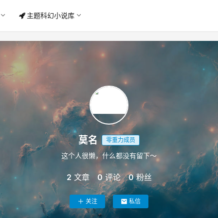
主题科幻小说库
莫名
零重力成员
这个人很懒，什么都没有留下～
2
文章
0
评论
0
粉丝
关注
私信