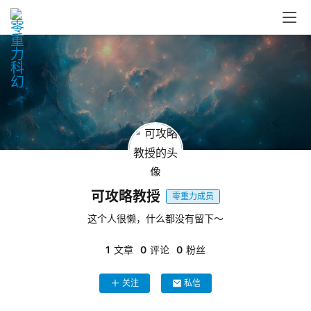
零
重
力
科
幻
可攻略教授
征
零重力成员
文
这个人很懒，什么都没有留下～
1
文章
0
评论
0
粉丝
投
稿
文
关注
私信
章