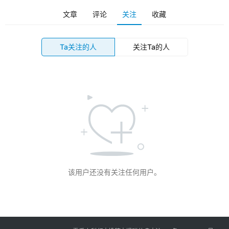
文章
评论
关注
收藏
科
幻
登录
注册
资
Ta关注的人
关注Ta的人
讯
主
题
科
幻
小
说
库
该用户还没有关注任何用户。