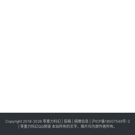
科
幻
登录
注册
资
讯
主
题
科
幻
小
说
库
Copyright 2018-2026 零重力科幻 |
投稿
|
捐赠信息
|
沪ICP备18007549号-2
|
零重力科幻QQ频道
本站所有的文字，图片均为原作者所有。