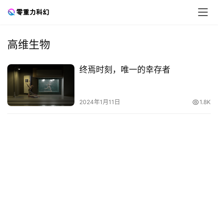
高维生物
零
终焉时刻，唯一的幸存者
重
力
科
2024年1月11日
1.8K
幻
征
文
投
稿
文
章