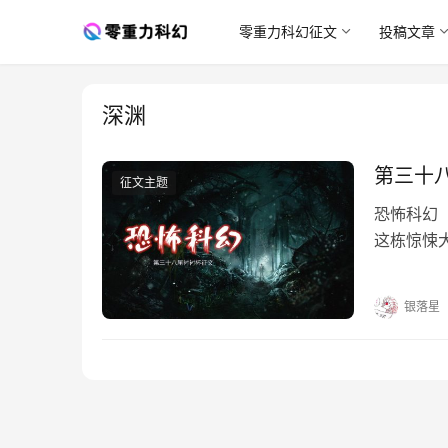
零重力科幻征文
投稿文章
深渊
第三十
征文主题
恐怖科幻
这栋惊悚
麻麻的死
银落星