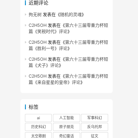
近期评论
拘无树
发表在《
随机的灵魂
》
C2H5OH
发表在《
第六十三届零重力杯短
篇《笑税时代》评论
》
C2H5OH
发表在《
第六十三届零重力杯短
篇《胜利一号》评论
》
C2H5OH
发表在《
第六十三届零重力杯短
篇《犬子》评论
》
C2H5OH
发表在《
第六十三届零重力杯短
篇《来自星星的皇帝》评论
》
标签
ai
人工智能
军事科幻
历史科幻
原子朋克
反乌托邦
太空歌剧
奇幻童话
征文