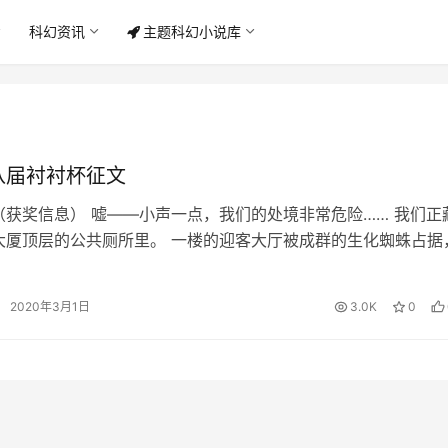
科幻资讯
主题科幻小说库
八届衬衬杯征文
（获奖信息） 嘘——小声一点，我们的处境非常危险…… 我们正
大厦顶层的公共厕所里。 一楼的迎客大厅被成群的生化蜘蛛占据
亡之网上遍布无辜者的尸体；…
2020年3月1日
3.0K
0