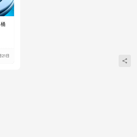
马桶
月21日