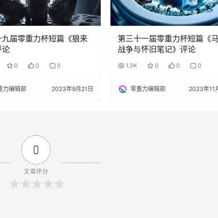
十九届零重力杯短篇《狼来
第三十一届零重力杯短篇《
评论
战争与怀旧笔记》评论
0
0
0
1.3K
0
0
0
重力编辑部
2023年9月21日
零重力编辑部
2023年11
0
文章评分