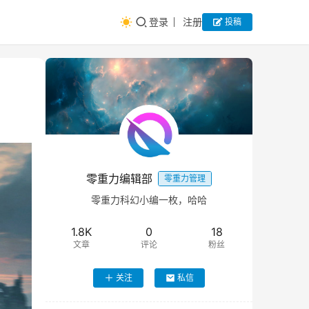
登录
注册
投稿
零重力编辑部
零重力管理
零重力科幻小编一枚，哈哈
1.8K
0
18
文章
评论
粉丝
关注
私信