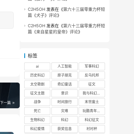
C2H5OH
发表在《
第六十三届零重力杯短
篇《犬子》评论
》
C2H5OH
发表在《
第六十三届零重力杯短
篇《来自星星的皇帝》评论
》
标签
ai
人工智能
军事科幻
历史科幻
原子朋克
反乌托邦
太空歌剧
奇幻童话
征文
征文主题
意识
我与科幻的回忆
战争
时间旅行
末世废土
下一篇
死亡
灾难
玩酷青年零重力联合征文
生物科幻
科幻
科幻征文
科幻爱情
获奖信息
衬衬杯