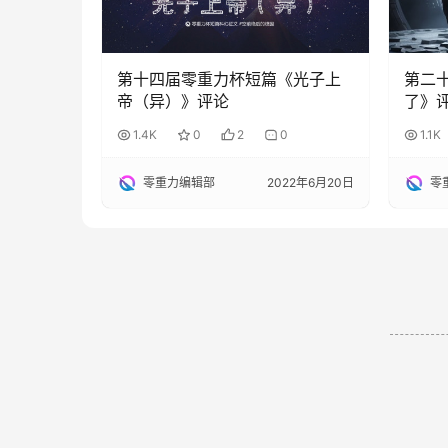
第十四届零重力杯短篇《光子上
第二
帝（异）》评论
了》
1.4K
0
2
0
1.1K
零重力编辑部
2022年6月20日
零