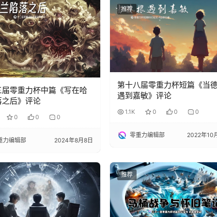
推荐
第十八届零重力杯短篇《当
三届零重力杯中篇《写在哈
遇到嘉敏》评论
落之后》评论
1.1K
0
0
0
0
0
0
零重力编辑部
2022年10
重力编辑部
2024年8月8日
推荐