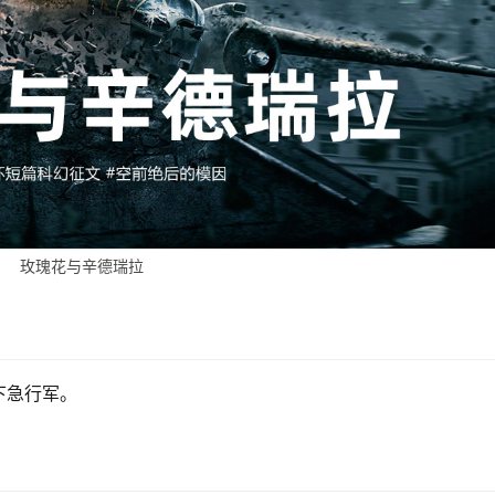
玫瑰花与辛德瑞拉
下急行军。