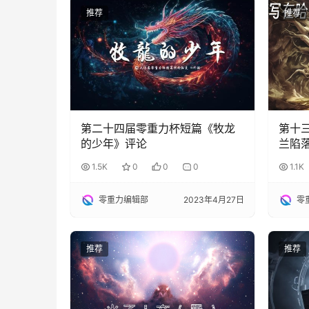
推荐
推荐
第二十四届零重力杯短篇《牧龙
第十
的少年》评论
兰陷
1.5K
0
0
0
1.1K
零重力编辑部
2023年4月27日
零
推荐
推荐