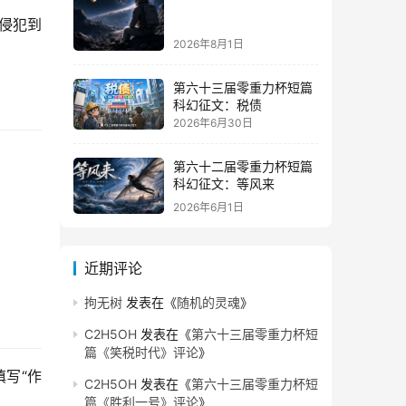
若侵犯到
2026年8月1日
第六十三届零重力杯短篇
科幻征文：税债
2026年6月30日
第六十二届零重力杯短篇
科幻征文：等风来
2026年6月1日
近期评论
拘无树
发表在《
随机的灵魂
》
C2H5OH
发表在《
第六十三届零重力杯短
篇《笑税时代》评论
》
写“作
C2H5OH
发表在《
第六十三届零重力杯短
篇《胜利一号》评论
》