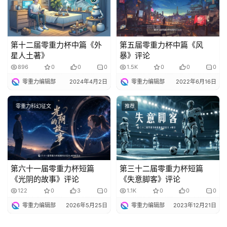
第十二届零重力杯中篇《外
第五届零重力杯中篇《风
星人土著》
暴》评论
896
0
0
0
1.5K
0
0
0
零重力编辑部
2024年4月2日
零重力编辑部
2022年6月16日
零重力科幻征文
推荐
第六十一届零重力杯短篇
第三十二届零重力杯短篇
《光阴的故事》评论
《失意脚客》评论
122
0
3
0
1.1K
0
0
0
零重力编辑部
2026年5月25日
零重力编辑部
2023年12月21日