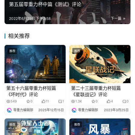
题
第五届零重力杯中篇《测试》评论
科
幻
2022年6月29日 下午3:58
下一篇
小
说
相关推荐
库
推荐
推荐
第五十六届零重力杯短篇
第二十三届零重力杯短篇
《坏时代》评论
《星联战记》评论
549
0
11
1
1.3K
0
4
0
零重力编辑部
2025年12月15日
零重力编辑部
2023年3月25日
推荐
推荐