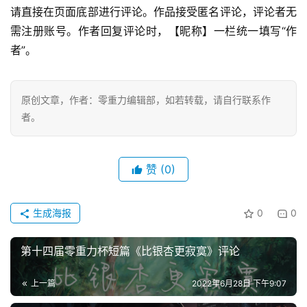
力
请直接在页面底部进行评论。作品接受匿名评论，评论者无
科
需注册账号。作者回复评论时，【昵称】一栏统一填写“作
幻
者”。
征
文
原创文章，作者：零重力编辑部，如若转载，请自行联系作
投
者。
稿
文
章
赞
(0)
科
幻
生成海报
0
0
登录
注册
资
讯
第十四届零重力杯短篇《比银杏更寂寞》评论
上一篇
2022年6月28日 下午9:07
主