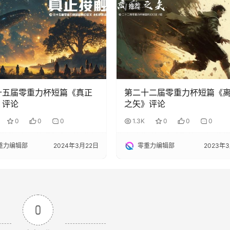
推荐
十五届零重力杯短篇《真正
第二十二届零重力杯短篇《
》评论
之矢》评论
0
0
0
1.3K
0
0
0
重力编辑部
2024年3月22日
零重力编辑部
2023年
0