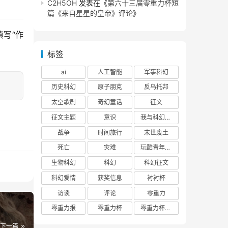
C2H5OH
发表在《
第六十三届零重力杯短
篇《来自星星的皇帝》评论
》
写“作
标签
ai
人工智能
军事科幻
历史科幻
原子朋克
反乌托邦
太空歌剧
奇幻童话
征文
征文主题
意识
我与科幻的回忆
战争
时间旅行
末世废土
死亡
灾难
玩酷青年零重力联合征文
生物科幻
科幻
科幻征文
科幻爱情
获奖信息
衬衬杯
访谈
评论
零重力
零重力报
零重力杯
零重力杯评论
下一篇