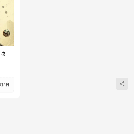
离弦
3月3日