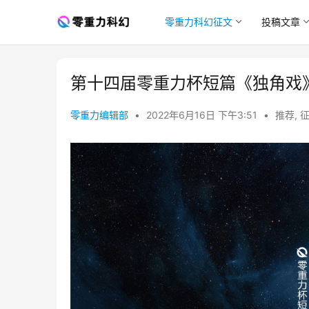
零重力科幻征文
投稿文章
第十四届零重力杯短篇《独角戏
零重力编辑部
•
2022年6月16日 下午3:51
•
推荐
,