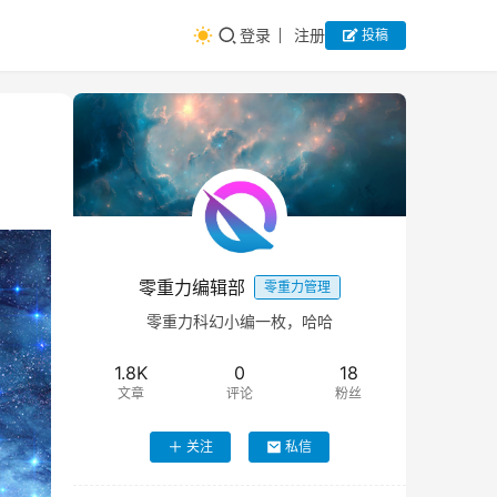
登录
注册
投稿
零重力编辑部
零重力管理
零重力科幻小编一枚，哈哈
1.8K
0
18
文章
评论
粉丝
关注
私信