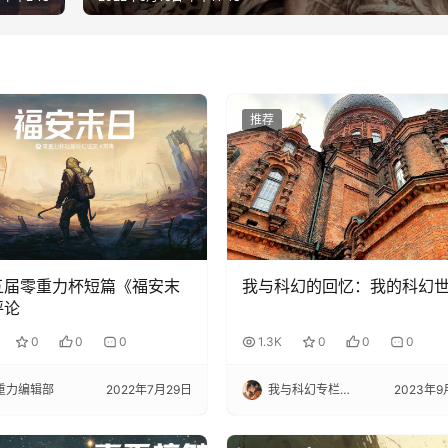
推荐
五届零重力杯短篇《福安末
我与科幻的回忆：我的科幻
评论
0
0
0
1.3K
0
0
0
重力编辑部
2022年7月29日
我与科幻专栏小编
2023年9