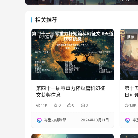
相关推荐
获奖信息
推荐
第四十一届零重力杯短篇科幻征
第十
文获奖信息
日》
1.1K
0
0
0
1.8K
零重力编辑部
2024年10月11日
零