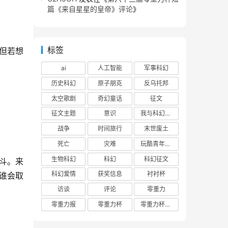
篇《来自星星的皇帝》评论
》
标签
但若想
ai
人工智能
军事科幻
历史科幻
原子朋克
反乌托邦
太空歌剧
奇幻童话
征文
征文主题
意识
我与科幻的回忆
战争
时间旅行
末世废土
死亡
灾难
玩酷青年零重力联合征文
生物科幻
科幻
科幻征文
激斗。来
科幻爱情
获奖信息
衬衬杯
谁会取
访谈
评论
零重力
零重力报
零重力杯
零重力杯评论