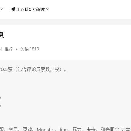
主题科幻小说库
息
息
,
推荐
•
阅读 1810
0.5票（包含评论员票数加权）。
》
》
雾尼、菜鸡、Monster、line、瓦力、卡卡、和光同尘 对