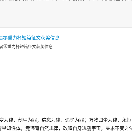
届零重力杯短篇征文获奖信息
衰变为律，创生为罪；遗忘为律，追忆为罪；万物归尘为律，永恒
行星知性体，竟违背自然规律，改造自身觊觎宇宙，寻求不变之法