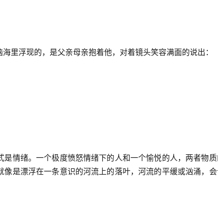
脑海里浮现的，是父亲母亲抱着他，对着镜头笑容满面的说出：
式是情绪。一个极度愤怒情绪下的人和一个愉悦的人，两者物质
就像是漂浮在一条意识的河流上的落叶，河流的平缓或汹涌，会