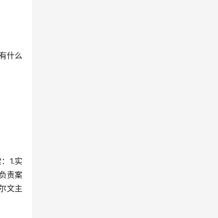
有什么
1.实
负责案
尔文主