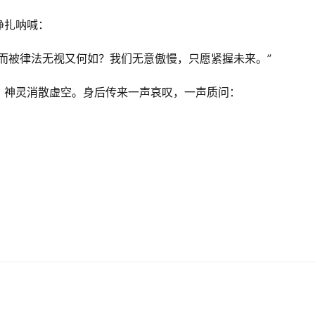
挣扎呐喊：
而被律法无视又何如？我们无意傲慢，只愿紧握未来。”
，神灵消散虚空。身后传来一声哀叹，一声质问：