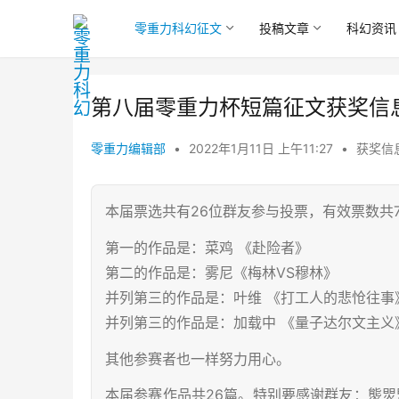
零重力科幻征文
投稿文章
科幻资讯
第八届零重力杯短篇征文获奖信
零重力编辑部
•
2022年1月11日 上午11:27
•
获奖信
本届票选共有26位群友参与投票，有效票数共7
第一的作品是：菜鸡 《赴险者》
第二的作品是：雾尼《梅林VS穆林》
并列第三的作品是：叶维 《打工人的悲怆往事
并列第三的作品是：加载中 《量子达尔文主义
其他参赛者也一样努力用心。
本届参赛作品共26篇。特别要感谢群友：熋焸焽、