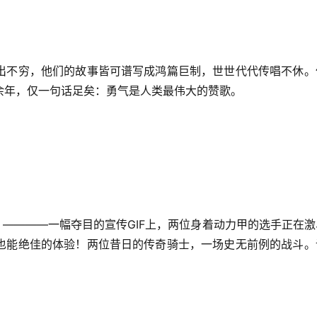
出不穷，他们的故事皆可谱写成鸿篇巨制，世世代代传唱不休。
余年，仅一句话足矣：勇气是人类最伟大的赞歌。
林！————一幅夺目的宣传GIF上，两位身着动力甲的选手正在
也能绝佳的体验！两位昔日的传奇骑士，一场史无前例的战斗。