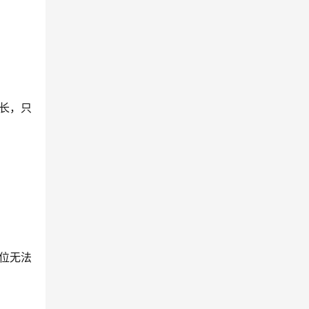
长，只
位无法