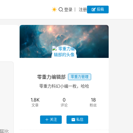
登录
注册
投稿
零重力编辑部
零重力管理
零重力科幻小编一枚，哈哈
1.8K
0
18
文章
评论
粉丝
关注
私信
本届比