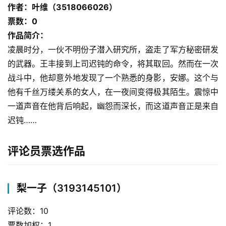
作者：叶维（3518066026）
票数：0
作品简介：
凌晨时分，一伙不明份子潜入研究所，盗走了军方秘密研发
的武器。王丰接到上司迟钝的命令，将其取回。然而在一次
战斗中，他却意外地发现了一个熟悉的身影，安娜。这个与
他有千丝万缕关系的女人，在一夜间变得极其陌生。震惊中
一道声音在他背后响起，幽怨而深长，而这道声音正是来自
迟钝……
评论员票选作品
梨一子（3193145101）
评论数：10
票数加权：1