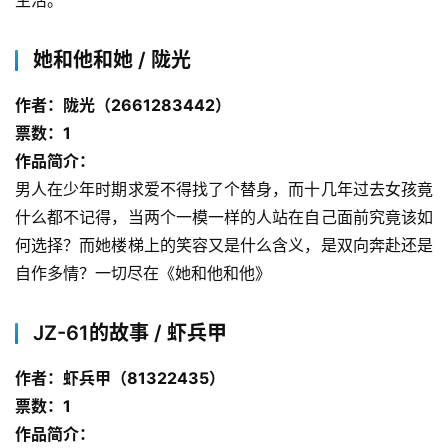
生活。
幻
登录
注册
资
她和他和她 / 陇光
讯
作者：陇光（2661283442）
票数：1
主
作品简介：
题
男人在少年时期求爱不得找了个替身，而十几年过去女孩竟
科
什么都不记得，当两个一模一样的人站在自己面前究竟该如
幻
何选择？而她楼梯上的笑容又是什么含义，是双向奔赴还是
小
说
自作多情？一切尽在《她和他和他》
库
JZ-61的故事 / 虾兵甲
作者：虾兵甲（81322435）
票数：1
作品简介：