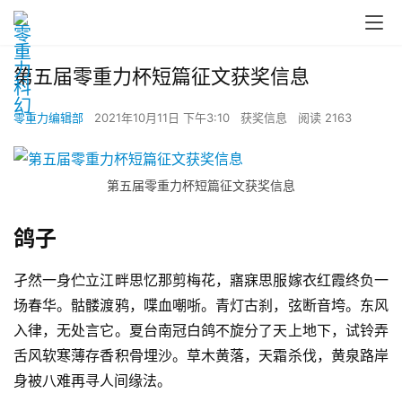
第五届零重力杯短篇征文获奖信息
零重力编辑部
2021年10月11日 下午3:10
获奖信息
阅读 2163
第五届零重力杯短篇征文获奖信息
鸽子
孑然一身伫立江畔思忆那剪梅花，寤寐思服嫁衣红霞终负一
场春华。骷髅渡鸦，喋血嘲哳。青灯古刹，弦断音垮。东风
入律，无处言它。夏台南冠白鸽不旋分了天上地下，试铃弄
舌风软寒薄存香积骨埋沙。草木黄落，天霜杀伐，黄泉路岸
身被八难再寻人间缘法。