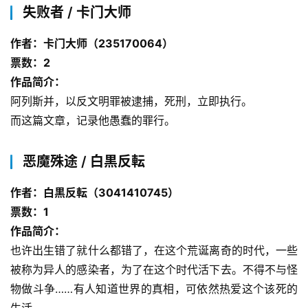
失败者 / 卡门大师
作者：卡门大师（235170064）
票数：2
作品简介：
零
重
阿列斯并，以反文明罪被逮捕，死刑，立即执行。
力
而这篇文章，记录他愚蠢的罪行。
科
幻
恶魔殊途 / 白黒反転
征
文
作者：白黒反転（3041410745）
票数：1
投
作品简介：
稿
也许出生错了就什么都错了，在这个荒诞离奇的时代，一些
文
章
被称为异人的感染者，为了在这个时代活下去。不得不与怪
物做斗争……有人知道世界的真相，可依然热爱这个该死的
科