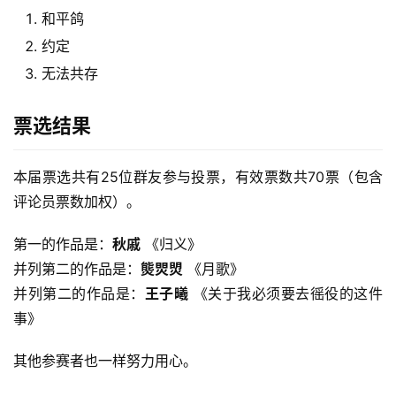
和平鸽
约定
无法共存
票选结果
本届票选共有25位群友参与投票，有效票数共70票（包含
评论员票数加权）。
第一的作品是：
秋戚
 《归义》
并列第二的作品是：
熋焸焽
 《月歌》
并列第二的作品是：
王子曦
 《关于我必须要去徭役的这件
事》
其他参赛者也一样努力用心。