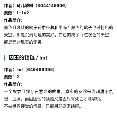
作者：马儿嘚嘚（3044145606）
票数：1+1=2
作品简介：
黑色且残缺的鸽子还象征着和平吗？黑色的鸽子飞过粉色的
天空，那是沉溺幻境的美好。白色的鸽子飞过灰色的天空，
那是面对现实的无畏。
囚王的锁链 / lmf
作者：lmf（649469095）
票数：2
作品简介：
一个奴隶寻找存在意义的故事，真实的友谊是否超脱于仇
恨，血脉，而囚困他的锁链又是否只有死亡才能解脱。
不被世界接受的情感，只能用悲剧来结尾。