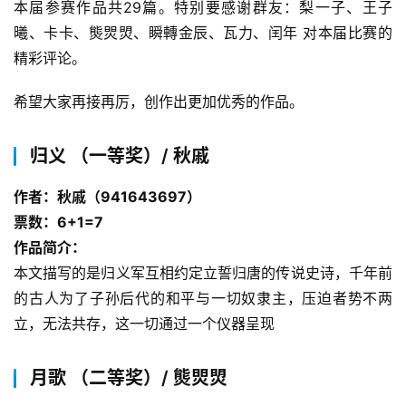
本届参赛作品共29篇。特别要感谢群友：梨一子、王子
曦、卡卡、熋焸焽、瞬轉金辰、瓦力、闰年 对本届比赛的
精彩评论。
希望大家再接再厉，创作出更加优秀的作品。
归义 （一等奖）/ 秋戚
作者：秋戚（941643697）
票数：6+1=7
作品简介：
本文描写的是归义军互相约定立誓归唐的传说史诗，千年前
的古人为了子孙后代的和平与一切奴隶主，压迫者势不两
立，无法共存，这一切通过一个仪器呈现
月歌 （二等奖）/ 熋焸焽