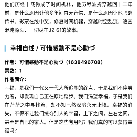
他们历经十载做成了时间机器，他历尽波折穿越回十二年
前，是什么原因让他多年间杳无音信，是什么原因让他飞鸽
传书。彩票在线中奖，修复时间机器，穿越时空乱流，追查
混沌源头，一切尽在JZ-61的故事。
幸福自述 / 可惜感動不是心動づ
作者：可惜感動不是心動づ（1638496708）
票数：1
作品简介：
幸福，是我们一代又一代人所追寻的终点，于是我们不停努
力着，却发现自己正在原地踏步。我们渴望幸福，于是我们
在茫茫之中寻找着，却不知已然深陷永无止境。幸福的消
失，不得不让我们掠夺别人的幸福，上下之间，左右之间，
甚至是自己的家人。但是这些有用吗？我们真的可以获得幸
福吗？