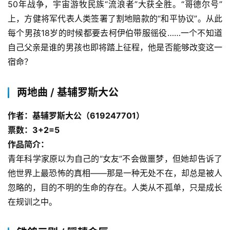
50年战争，宇宙游牧民族“流浪者”大获全胜。“哥德尔号”
上，方健将军代表人类签署了割地赔款的“和平协议”。从此
每个男孩18岁的时候都要去柯伊伯带服徭役……一个不知道
自己父亲是谁的男孩也即将踏上征程，他是否能够改变这一
宿命？
两地曲 / 基辅罗斯大公
作者：基辅罗斯大公（619247701）
票数：3+2=5
作品简介：
青年科学家原以为自己的“女友”不会做噩梦，但她却告诉了
他世界上最恐怖的真相——那是一种无处不在，却总是被人
忽略的，目的不明的生命的存在。人类从不孤单，只是成长
在规训之中。