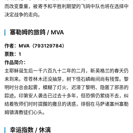
而改变重量，被寄予和平胜利期望的飞鸽中队也将在选择中
决定战争的走向。
塞勒姆的旅鸽 / MVA
作者：MVA（793129784）
票数：1
作品简介：
主耶稣诞生后一千六百九十二年的二月，新英格兰的春天仍
未到来。苍苍林木还没抽芽，树下怪石嶙峋间尚有残雪。黎
明时分总会起雾，模糊了灯火、迟滞了黎明、隐匿了邪恶的
踪迹。印第安人袭击已过去十多年，但恐惧仍萦绕不去，纠
结着牧师们时时提醒的撒旦的诱惑，徘徊在马萨诸塞州塞勒
姆镇清教徒们心头。
幸运指数 / 休漓