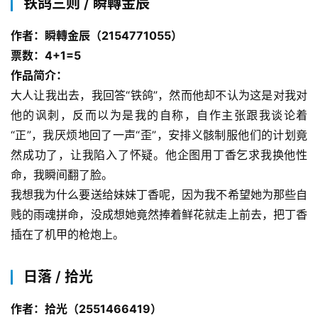
铁鸽三则 / 瞬轉金辰
作者：瞬轉金辰（2154771055）
票数：4+1=5
作品简介：
大人让我出去，我回答“铁鸽”，然而他却不认为这是对我对
他的讽刺，反而以为是我的自称，自作主张跟我谈论着
“正”，我厌烦地回了一声“歪”，安排义骸制服他们的计划竟
然成功了，让我陷入了怀疑。他企图用丁香乞求我换他性
命，我瞬间翻了脸。
我想我为什么要送给妹妹丁香呢，因为我不希望她为那些自
贱的雨魂拼命，没成想她竟然捧着鲜花就走上前去，把丁香
插在了机甲的枪炮上。
日落 / 拾光
作者：拾光（2551466419）