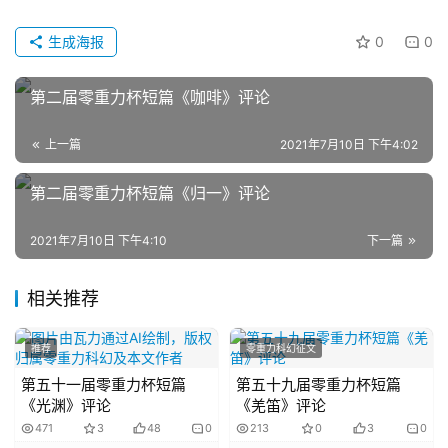
幻
征
生成海报
0
0
文
第二届零重力杯短篇《咖啡》评论
投
稿
上一篇
2021年7月10日 下午4:02
文
章
第二届零重力杯短篇《归一》评论
2021年7月10日 下午4:10
下一篇
科
幻
登录
注册
资
相关推荐
讯
推荐
零重力科幻征文
第五十一届零重力杯短篇
第五十九届零重力杯短篇
主
《光渊》评论
《羌笛》评论
题
471
3
48
0
213
0
3
0
科