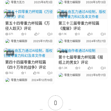
零重力瓦力
2025年8月3日
零重力编辑部
2026年3月13日
幻
小
推荐
推荐
说
库
第五十四零重力杯短篇《万
第三十三届零重力杯短篇
径人踪灭》评论
《魔屋》评论
371
0
7
0
1.1K
0
0
0
零重力编辑部
2025年11月5日
零重力编辑部
2024年1月27日
推荐
推荐
第十七届零重力杯短篇《报
第四十四届零重力杯短篇
纸上的男女》评论
《四十万年的战争》评论
1.3K
0
0
0
742
1
16
0
零重力编辑部
2022年9月17日
零重力编辑部
2024年12月19日
0