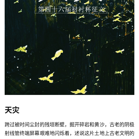
天灾
跨过被时间尘封的残垣断壁，掘开碎岩和黄沙，古老的阴极
射线管终端屏幕艰难地闪烁着，述说这片土地上古老文明的