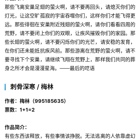
那些飞离安巢足翅的萤火啊，请不要再回头，请熄灭你们的
灯光，让这空旷孤寂的宇宙吞噬你们，这样你们才能飞得更
远。那些徘徊在安巢附近残翅的萤火啊，请你们看看四周的
荒野，请不要闭上你们的双眼，让疾风摧毁你们的家园。那
些长翅的萤火啊，请不要闪烁你们的光芒，请安稳的发育，
在你们还未能抵抗疾风前。那些游离在荒野的萤火啊，请不
要寻找下个安巢，请继续飞翔在荒野上，那样我们共同的葬
身之所才会是漫漫星海。——最后的呓语
刺骨深寒 / 梅林
作者：梅林（995185635）
票数：1+1=2
作品简介：
有些东西该释放，有些事情该挣脱。无法逃离的人依靠虚幻