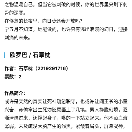
之物温暖自己。但当它被刺破的时候，你的世界里只剩下刺
骨的深寒。
在倏忽的长夜里，向日葵还会开放吗？
宁五月不知道。她能做的，也许只有逃出浪漫的幻日，迎接
刺痛的未来。
欧罗巴 / 石草枕
作者：石草枕（2219291716）
票数：2
作品简介：
或许是突然的真实让死神疏忽职守，也或许让阎王爷的小童
兴奋，竟偷拿出生死簿随意画上了几笔。男人挣脱幻境，逐
渐清醒过来，还撑起身子，咻的一下站立起来。他不顾血液
孱弱，未及疏浚大脑产生的混黑，紧皱着眉头，屏息凝神，