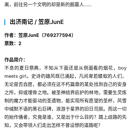
离，前往另一个文明的却是新的掘墓人……
出济南记 / 笠原JunE
作者：笠原JunE（769277594）
零
票数：2
重
力
作品简介：
科
不息的夏日祭典，不知从下面还是从侧面看的烟花，boy 
幻
征
meets girl。史诗的雄风既已涌起，凡间卑若蝼蚁的人们，
文
无论是否自愿，都必须在这不朽篇章的某处找到自己的安身
之所，抑或埋骨之地。被圣神结界庇护的林地，需要生灵炼
投
制的魔力才能驱动的圣遗物，能实现所有愿望的圣杯，风雪
稿
中缄默不语的黑石巨碑，浪游于星界的旧日司辰。而这一切
文
的始作俑者，究竟是谁，又是出于什么目的？踏上歧路的先
章
知，又会带领人们走出怎样不曾设想的道路呢？