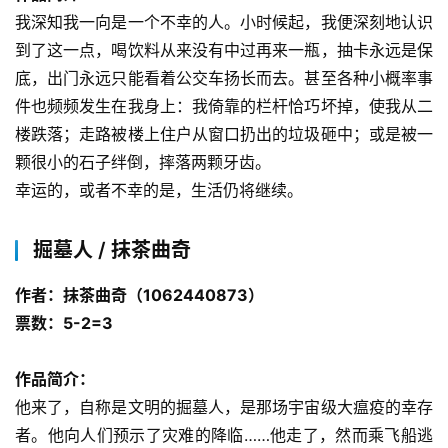
我深知我一向是一个不幸的人。小时候起，我便深刻地认识
到了这一点，喝饮料从来没有中过再来一瓶，抽卡永远是保
底，出门永远只能看着公交车扬长而去。甚至各种小概率事
件也频频发生在我身上：我倚靠的栏杆恰巧坏掉，使我从二
楼跌落；走路被楼上住户从窗口扔出的垃圾砸中；或是被一
颗很小的石子绊倒，摔落两颗牙齿。
幸运的，或者不幸的是，生活仍将继续。
掘墓人 / 抹茶曲奇
作者：抹茶曲奇（1062440873）
票数：5-2=3
作品简介：
他来了，自称是文明的掘墓人，是那场宇宙级大瘟疫的幸存
者。他向人们预示了灾难的降临……他走了，然而乘飞船逃