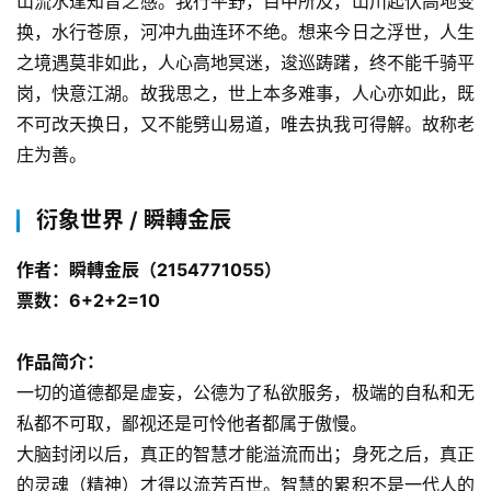
山流水逢知音之感。我行平野，目中所及，山川起伏高地变
换，水行苍原，河冲九曲连环不绝。想来今日之浮世，人生
之境遇莫非如此，人心高地冥迷，逡巡踌躇，终不能千骑平
岗，快意江湖。故我思之，世上本多难事，人心亦如此，既
不可改天换日，又不能劈山易道，唯去执我可得解。故称老
庄为善。
衍象世界 / 瞬轉金辰
作者：瞬轉金辰（2154771055）
票数：6+2+2=10
作品简介：
一切的道德都是虚妄，公德为了私欲服务，极端的自私和无
私都不可取，鄙视还是可怜他者都属于傲慢。
大脑封闭以后，真正的智慧才能溢流而出；身死之后，真正
的灵魂（精神）才得以流芳百世。智慧的累积不是一代人的