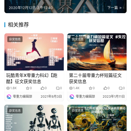
2020年12月12日 上午12:40
下一篇
相关推荐
获奖信息
获奖信息
玩酷青年X零重力科幻【跑
第二十届零重力杯短篇征文
酷】征文获奖信息
获奖信息
1.8K
0
0
0
1.4K
0
0
0
零重力编辑部
2021年9月3日
零重力编辑部
2023年1月11日
获奖信息
获奖信息