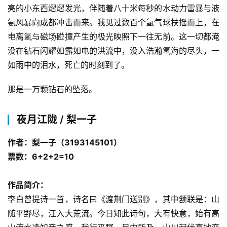
亮的小东西熠熠发光，伴随着八十米每秒的水动力雷暴与液
氨风暴向成都冲击而来。我见过数百个氢气球扶摇而上，在
电离氢与磁场碰撞产生的极光映照下一往无前。这一切都淹
没在钻石闪耀如露如电的洪流中，没入浩瀚氢海的尽头，一
如雨中的泪水，死亡的时刻到了。
那是一万颗钻石的坠落。
夜月江陇 / 梨一子
作者：梨一子（3193145101）
票数：6+2+2=10
作品简介：
李白曾提诗一首，诗名曰《渡荆门送别》，其中颔联是：山
随平野尽，江入大荒流。今日知此诗句，大有快意，始有高