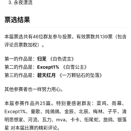
永夜漂流
票选结果
本届票选共有46位群友参与投票，有效票数共139票（包含
评论员票数加权）。
第一的作品是：
归芜
 《白色谎言》
第二的作品是：
Except1%
 《白雪公主》
第三的作品是：
碧天红月
 《一万颗钻石的坠落》
其他参赛者也一样努力用心。
本届参赛作品共25篇。特别要感谢群友：菜鸡、雨幕、
Except1%、量歌、炖鴿鴿、金辰、北辰、梅林、子平、清
明思想家、河流、瓦力、mva、卡卡、衔尾蛇、旅鸽、银落
星 对本届比赛的精彩评论。