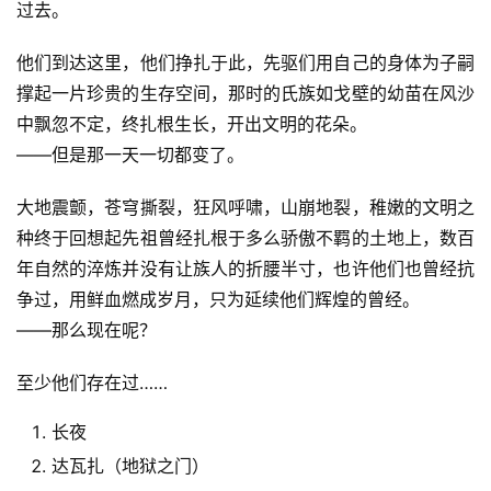
过去。
他们到达这里，他们挣扎于此，先驱们用自己的身体为子嗣
撑起一片珍贵的生存空间，那时的氏族如戈壁的幼苗在风沙
中飘忽不定，终扎根生长，开出文明的花朵。
——但是那一天一切都变了。
大地震颤，苍穹撕裂，狂风呼啸，山崩地裂，稚嫩的文明之
种终于回想起先祖曾经扎根于多么骄傲不羁的土地上，数百
年自然的淬炼并没有让族人的折腰半寸，也许他们也曾经抗
争过，用鲜血燃成岁月，只为延续他们辉煌的曾经。
——那么现在呢？
至少他们存在过……
长夜
达瓦扎（地狱之门）