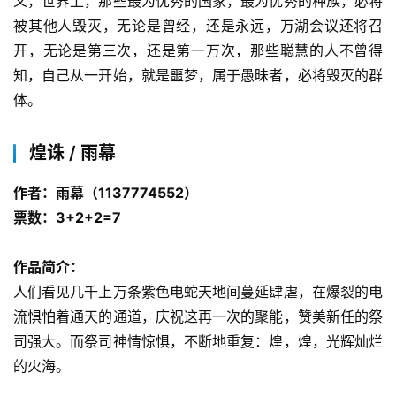
义，世界上，那些最为优秀的国家，最为优秀的种族，必将
被其他人毁灭，无论是曾经，还是永远，万湖会议还将召
开，无论是第三次，还是第一万次，那些聪慧的人不曾得
知，自己从一开始，就是噩梦，属于愚昧者，必将毁灭的群
体。
煌诛 / 雨幕
作者：雨幕（1137774552）
票数：3+2+2=7
作品简介：
人们看见几千上万条紫色电蛇天地间蔓延肆虐，在爆裂的电
流惧怕着通天的通道，庆祝这再一次的聚能，赞美新任的祭
司强大。而祭司神情惊惧，不断地重复：煌，煌，光辉灿烂
的火海。