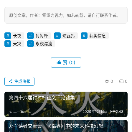
原创文章，作者：零重力瓦力，如若转载，请自行联系作者。
长夜
衬衬杯
达瓦扎
获奖信息
天灾
永夜漂流
赞
(0)
生成海报
0
0
第四十六届衬衬杯征文评论锦集
上一篇
2020年12月9日 下午2:48
郑军读者交流会：《临界》中的未来科技幻想