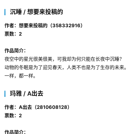
科
沉睡 / 想要来投稿的
幻
登录
注册
资
作者：想要来投稿的（358332916）
讯
票数：2
主
作品简介：
题
夜空中的星光很美很美，可我却为何只能在长夜中沉睡？
科
动物的冬眠是为了迎见春天，人类不也是为了生存的未来。
幻
一样，都一样。
小
说
库
玛雅 / A出去
作者：A出去（2810608128）
票数：2
作品简介：