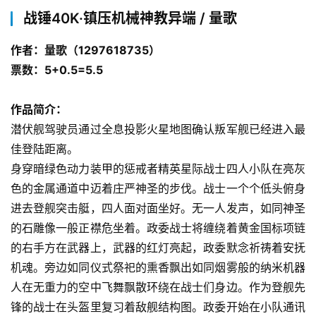
战锤40K·镇压机械神教异端 / 量歌
作者：量歌（1297618735）
票数：5+0.5=5.5
作品简介：
潜伏舰驾驶员通过全息投影火星地图确认叛军舰已经进入最
佳登陆距离。
身穿暗绿色动力装甲的惩戒者精英星际战士四人小队在亮灰
色的金属通道中迈着庄严神圣的步伐。战士一个个低头俯身
进去登舰突击艇，四人面对面坐好。无一人发声，如同神圣
的石雕像一般正襟危坐着。政委战士将缠绕着黄金国标项链
的右手方在武器上，武器的红灯亮起，政委默念祈祷着安抚
机魂。旁边如同仪式祭祀的熏香飘出如同烟雾般的纳米机器
人在无重力的空中飞舞飘散环绕在战士们身边。作为登舰先
锋的战士在头盔里复习着敌舰结构图。政委开始在小队通讯