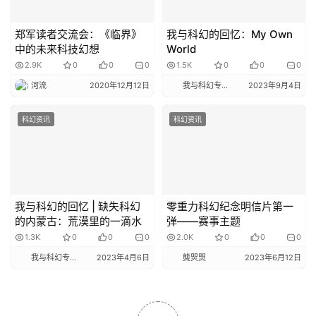
郑军读者交流会：《临界》
我与科幻的回忆：My Own
中的未来科技幻想
World
2.9K
0
0
0
1.5K
0
0
0
河流
2020年12月12日
我与科幻专栏小编
2023年9月4日
科幻资讯
科幻资讯
我与科幻的回忆 | 缺失科幻
零重力科幻纪念明信片第一
的内蒙古：荒漠里的一滴水
弹——赛事主题
1.3K
0
0
0
2.0K
0
0
0
我与科幻专栏小编
2023年4月6日
熋焸焽
2023年6月12日