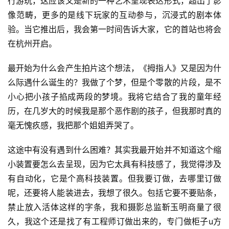
行游玩，这应该又是新的一种艺术呈现表达形式，超出了影
像范畴，更多的是线下玩家的互动参与，沉浸式的剧本体
验。当它推出后，我会第一时间告诉大家，它的首站也将会
在杭州开启。
最开始为什么会产生拍片这个想法，《拇指人》又是因为什
么际遇什么诞生的？我做了个梦，但是个零散的片段，是不
小心把小孩子掐成两段的梦境。我将它结合了我的童年经
历，在几岁大的时候我是那个恶作剧的孩子，但我那时真的
毫无愧疚感，我把那个姐姐弄哭了。
这途中有没有遇到什么困难？其实我最开始并不知道这个缩
小装置要怎么去呈现，因为它太具有科技感了，我觉得涉及
有自动化，它是个高科技装置。但我要订做，去哪里订做
呢，还要将人能装进去，我想了很久。包括它要不要贴条，
禁止放入活体这样的字条，我和摄影总监靳玉明商量了很
久，我这个还是找了有工程师订做出来的，专门做柜子u方