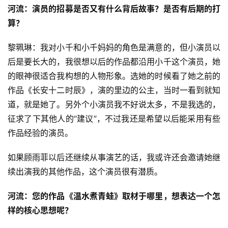
河流：演员的招募是否又有什么背后故事？是否有后期的打
算？
黎珮琳：我对小千和小千妈妈的角色是满意的，但小演员以
后是要长大的，我很想以后的作品都沿用小千这个演员，她
的眼神很适合我构想的人物形象。选她的时候看了她之前的
作品《长安十二时辰》，演的里边的公主，当时一看到就知
道，就是她了。另外个小演员我不好说太多，不是我选的，
征求了下其他人的“建议”，不过我还是希望以后能采用有些
作品经验的演员。
如果顾雨菲以后还继续从事演艺的话，我或许还会邀请她继
续出演我的其他作品，这个演员很有潜质。
河流：您的作品《温水煮青蛙》取材于哪里，想表达一个怎
零
重
样的核心思想呢？
力