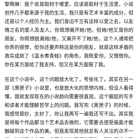
科
黎珮琳：我个说是取材于哪里，应该是取材于生活里，小说
幻
创作几乎都来源于我的生活，我只是有艺术丰富的成分，但
征
还是以个人经历为主。我们身边不乏有这样以爱之名，以友
文
情之名的爱人及友人，你既想离开她/他，但她/他又是你的
朋友，你既想脱离她/他，又离开不了她/他，这个人通常把
投
你弄的很惨，但你还要声称这是你的朋友，就是这样矛盾的
稿
真实成就了《温水煮青蛙》的角色，我既爱你，又憎恨你。
文
你在某方面给了我支持，但又在某方面毁了我。
章
在这个小说中，这个问题放大化了，夸张化了。其实在另一
科
部《黑匣子》小说里，也是放大化的思想内核，但没人看得
幻
登录
注册
懂，我就发现现在的小说趋向需要很直观，这个圈层的写手
资
讯
和读者才能理解哲学上的问题。我写完《黑匣子》的时候，
我感觉是妙，太妙了，你让我再写一遍我还写不出。其实我
是将每个作品都当个艺术品去做的，它需要去感受画面才能
主
触碰到这个作品的美。但我发现其他就总有人关注的点不一
题