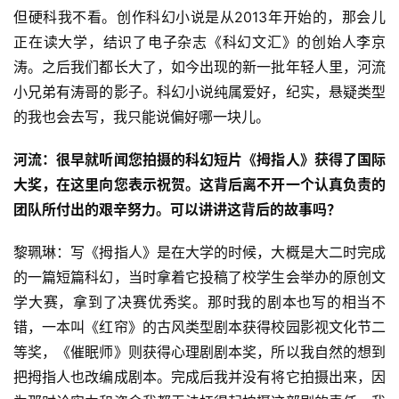
但硬科我不看。创作科幻小说是从2013年开始的，那会儿
正在读大学，结识了电子杂志《科幻文汇》的创始人李京
涛。之后我们都长大了，如今出现的新一批年轻人里，河流
小兄弟有涛哥的影子。科幻小说纯属爱好，纪实，悬疑类型
的我也会去写，我只能说偏好哪一块儿。
河流：很早就听闻您拍摄的科幻短片《拇指人》获得了国际
大奖，在这里向您表示祝贺。这背后离不开一个认真负责的
团队所付出的艰辛努力。可以讲讲这背后的故事吗？
黎珮琳：写《拇指人》是在大学的时候，大概是大二时完成
的一篇短篇科幻，当时拿着它投稿了校学生会举办的原创文
学大赛，拿到了决赛优秀奖。那时我的剧本也写的相当不
错，一本叫《红帘》的古风类型剧本获得校园影视文化节二
等奖，《催眠师》则获得心理剧剧本奖，所以我自然的想到
把拇指人也改编成剧本。完成后我并没有将它拍摄出来，因