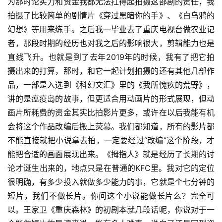
为那时论实力和资金我都无法扛得起拍摄这部剧的责任，我
拍摄了比较简单的剧情片《穿过黑暗你的手》、《白乌鸦的
幻想》等用来练手。之后我一毕业去了重庆电视台做农业记
者，那段时期的经历也对我之后的影响很大，剪辑能力也是
直线飞升。也就是到了去年2019年的时候，我有了把它拍
摄出来的打算，那时，和它一起计划拍摄的还有其他几部作
品，一部是入选到《科幻文汇》里的《我所愧疚的荒野》，
讲的是瘟疫岛的故事，但更适合用动画片的形式展现，但动
画片所耗费的资金其实比拍影片更多，或许在以后我能有机
会将这个作品改编后搬上荧幕。我们都知道，所有的影片都
不能直接就把小说拿去拍，一定要经过“改编”这个阶段，才
能把合适的画面展现出来。《拇指人》就是经历了长期的讨
论才诞生出来的，地点只是在普通的KFC里。我对它的定位
很明确，有多少投入就做多少能力的事，它就是个七分钟的
短片，我们不做长片。你问这个小说能做长片么？完全可
以。王家卫《重庆森林》的初剧本就几段话呢，你说对于一