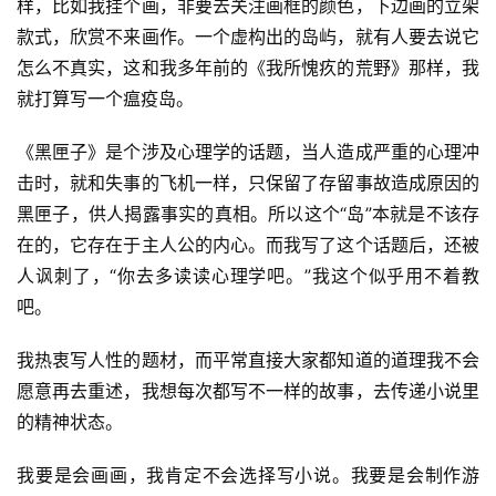
样，比如我挂个画，非要去关注画框的颜色，下边画的立架
科
款式，欣赏不来画作。一个虚构出的岛屿，就有人要去说它
幻
怎么不真实，这和我多年前的《我所愧疚的荒野》那样，我
小
就打算写一个瘟疫岛。
说
库
《黑匣子》是个涉及心理学的话题，当人造成严重的心理冲
击时，就和失事的飞机一样，只保留了存留事故造成原因的
黑匣子，供人揭露事实的真相。所以这个“岛”本就是不该存
在的，它存在于主人公的内心。而我写了这个话题后，还被
人讽刺了，“你去多读读心理学吧。”我这个似乎用不着教
吧。
我热衷写人性的题材，而平常直接大家都知道的道理我不会
愿意再去重述，我想每次都写不一样的故事，去传递小说里
的精神状态。
我要是会画画，我肯定不会选择写小说。我要是会制作游