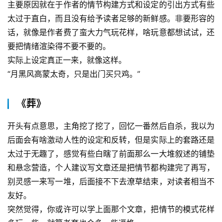
主要原因就在于作者的情节构建方式和设定的引出方式有些
太过于直白，而且没有给予读者足够的新鲜感。非要形容的
话，就像是作者费了蛮大力气玩花样，啥玩意都想试试，还
要把情绪渲染得不要不要的。
实际上设定真正一来，就像这样。
“月黑风高蒙太奇，只是出门买只鸡。”
《葬》
开头有点意思，主角挖了挖了，回忆一番然后自杀，我以为
后面会有啥激动人性的设定和反转，但是实际上的套路还是
太过于无趣了，感觉有些白瞎了前面那么一大堆叙述的铺垫
和悬念营造，个人建议写文章还是把情节都构建完了再写，
别灵感一来写一堆，后面接不下去潦草结束，对读者相当不
友好。
突然觉得，你或许可以学上面那个文章，把情节的模式花样