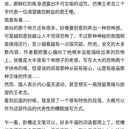
说，那鲜红的瓶身透露出不可言喻的诅咒，仿佛王老吉三个
字代表一位渴望痛饮鲜血的君王嘞。
简直有毒……
类似的那个地方还有很多，好像要刻意的弄出一种恐怖感，
可是越刻意就越让人不觉得恐怖了，不过那种神秘的氛围倒
是搞得还行，至少越看越有一点探究欲。然而，全文的大多
数内容，作者都把重心偏向了他根本没能描绘出来的恐怖
上，就像是大半夜有个举牌子的老哥，写写大大的恐怖两个
字拼命的嚎，但是说的却是那种从前有座山，山里有座庙那
种乏味的传说……
然而，路人表示内心毫无波动，甚至想买一瓶残留黑暗与欲
望的王老吉。
看到后面的时候，我发现了一个很有特色的段落，大概可以
作为这部作品的代表性的糟糕描写方式。
乍一看，卧槽这文笔可以，好多牛逼的词语都用上了，挖槽