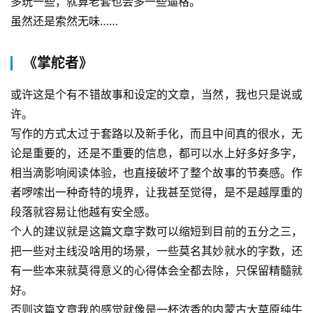
多玩一些，就算老套也会多一些逼格。
虽然还是索然无味……
《掌舵者》
或许这是个有不错故事和设定的文章，当然，我也只是说或
许。
写作的方式太过于套路以及新手化，而且中间真的很水，无
论是重要的，还是不重要的信息，都可以水上好多好多字，
相当滴影响阅读体验，也直接破坏了整个故事的节奏感。作
者啰嗦出一种奇特的境界，让我甚至觉得，是不是越厚重的
段落就容易让他越有安全感。
个人的建议就是这篇文章字数可以缩短到目前的五分之三，
把一些对主线没啥用的场景，一些莫名其妙就水的字数，还
有一些本来就莫得意义的心得体会全都去除，只保留精髓就
好。
否则这篇文章我的感觉就像是一杯浓香的内蒙古大草原纯牛