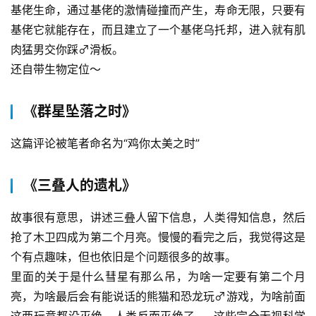
基佬生命，通过基佬的激情碰撞而产生，寿命无限，只要有
科
幻
基佬它就能存在，而且建立了一个基佬乌托邦，进入就有肌
登录
注册
资
肉猛男交你踩♂滑板。
讯
还自带生物定位～
《群星坠落之时》
主
题
这篇评论被笔者命名为“鸡你太美之时”
科
幻
《三叠人的遗札》
小
说
故事很有意思，讲述三叠人留下信息，人类得知信息，然后
库
抢了木卫四成为第二个月亮。慢慢的看完之后，我觉得这是
个有点趣味，但也依旧是个问题很多的故事。
里面的关于是什么彗星有那么吊，为啥一定要有第二个月
亮，为啥最后会有能说话的熊猫和恐龙玩♂游戏，为啥前面