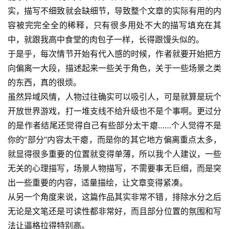
实，描写不细致就会缺细节，导致整个文章的实际有用的内
容被完完全全的稀释，只有很多用处不大的描写填充在其
中，就跟我高中食堂的肉包子一样，长得跟馒头似的。
于是乎，每次情节开始有代入感的时候，作者就要开始把方
向偏离一大段，描述起来一些关于角色，关于一些场景之类
的东西，真的很烦。
虽然异域风情，人物过往确实可以吸引人，可是就算是玩个
开放世界游戏，打一堆支线不给升级也不是个事啊。更过分
的是作者结尾还觉得自己有些部分太干瘪……个人觉得不是
你的“部分”内容太干瘪，而是你的其它地方偏离重点太多，
就显得很多重要的位置就变得单薄，所以我个人建议，一些
无关的心理描写，场景人物描写，不需要事无巨细，而是突
出一些重要的内容，适量描绘，让文章变得紧凑。
从另一个角度来说，这篇作品其实非常不错，排除水分之后
无论是文笔还是可读性都非常好，而且部分位置的氛围和写
法让逼格拉得特别高。