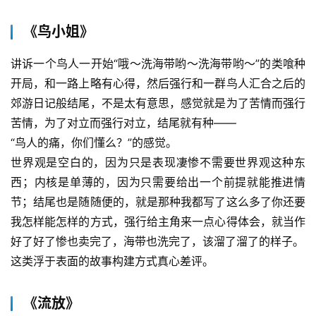
《鸟小姐》
讲诉一个鸟人一开始“哦～洗海带哟～洗海带哟～”的类喰种
开局，和一路上略有心得，然后强行和一群鸟人汇合之后的
郊游日记般结尾，不是太有意思，感觉就是为了苦情而强行
苦情，为了对立而强行对立，结尾就有种——
“鸟人的痛，你们懂么？”的感觉。
世界观是空白的，因为只是表现凄惨不需要世界观这种东
西；内核是单薄的，因为只需要给出一个前提就能推进情
节；结尾也是随随便的，就是那种我都写了这么多了你还要
我怎样能怎样的方式，强行给主角来一点心得体会，就当作
好了好了惨也卖完了，海带也洗完了，该溜了溜了的样子。
这类浮于表面的故事构建方式真心差评。
《流放》