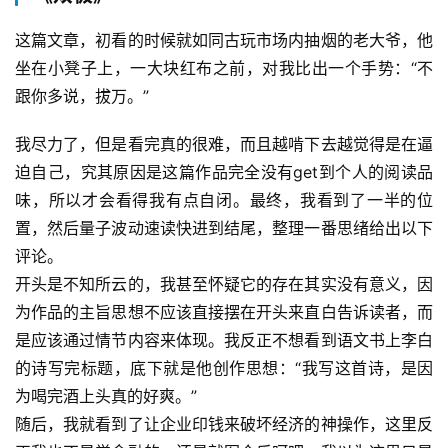
这篇文章，初看的时候就如同古玩市场内抽烟的老大爷，他
坐在小凳子上，一大块红布之前，对我比出一个手势：“不
跟你多说，拔万。”
我尽力了，但是看完真的很难，而且越啃下去越觉得是在逼
迫自己，究其原因是这篇作品完全没有get到个人的阅读品
味，所以才会看得我有点自闭。最终，我看到了一半的位
置，然后量子波动速读快进到结尾，整理一番思绪给出以下
评论。
开头是不知所云的，我甚至怀疑它的存在其实没有意义，因
为作品的主旨思想不应该直接摆在开头来直白告诉读者，而
是应该通过情节内容来体现。我反正不想看到语文书上李白
的诗写完标题，底下就是他创作思想：“我写这首诗，是因
为喝完酒上头真的好爽。”
随后，我就看到了让企业印钱来破坏经济的神操作，这里反