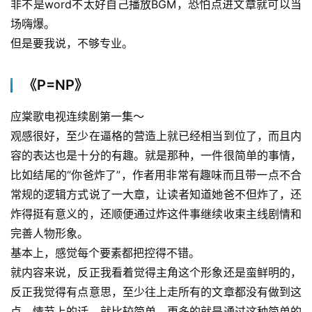
非不是word不太好自己播放BGM，恐怕点进文章就可以当
场嗨爆。
但是要我说，不够专业。
《P=NP》
应棠歌电视连续剧第一集～
观感很好，至少在逼格的营造上就已经相当到位了，而且内
容的表达也是十分的有趣。就是那种，一件很简单的事情，
比如结尾的“你爸炸了”，作者用非常有趣味而且带一点不合
常规的逻辑方式说了一大章，让读者知道她爸不但炸了，还
炸得挺有意义的，还顺便通过炸这件事继续收束主线剧情和
完善人物形象。
基本上，感觉每个要素都把控得不错。
就内容来说，反正我看着觉得主角这个形象还是蛮鲜明的，
反正我觉得有点意思，至少往上走所有的文章都没有做到这
点。情节上的话，就比较简单，更多的就是通过这种简单的