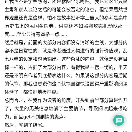
正我也不是学金融的，还是就图个乐呵吧。我以为这里只是
主角和家人谈论之后的可能会被否定的论点，但结果居然世
界观里还真是这样，怕不是故事经济学上最大的参考是高中
历史书上的民国金圆券，讲真还不如照搬攻壳机动队那一
套……至少显得有逼格一点……
然后就是，前面的大部分内容都没有清晰的主线，大部分内
容不是日常性的，就是作者通过人物进行的强行价值观，乱
七八糟的设定和鸡汤输出。这些杂乱的内容，就像是没有目
标一样的，占据了大部分内容，看得我是一愣一愣的，半天
还是不明白作者到底想表达什么，如果说这部分内容是后期
的伏笔，那我也想说你这个伏笔量都快设置得严重影响阅读
体验了，都快把地板挖穿。
总而言之，在我作为读者的角度，开头到前半部分算是炸开
了，大量的无关信息填满了主要情节，导致阅读起来很吃
力，而且get不到剧情的爽点。
然后，就到了结尾。