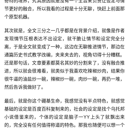
奇特的境界，究其原因就是没有一个主旨来负责让设定与情
节更好的融合，所以我看的过程是十分无聊，快赶上前面那
个原型机器。
其次就是，全文三分之一几乎都是在背景介绍，就像是作者
发现情节压根表达不出设定，就干脆让情节和设定完全分
零
重
离，于是全文就变成了一种，这边在无聊推进情节，那边在
力
通篇历史书式教学改编，夹来夹去的，视角切得十分糟糕。
科
还是那句话，文章要素都莫名其妙的分割来了，没有融合推
幻
进，所以就会很难看，就类似于我喜欢吃辣椒炒肉，结果你
征
很牛逼的油盐炒一碗，辣椒炒一碗，肉炒一碗，再扔一堆，
文
然后告诉我做好了。
投
最后，就是你这个硼基生命，我感觉没有半点特色，就感觉
稿
基础的设定是百度百科复制来的，社会的设定是找个乌托邦
文
小说借鉴来的，个体的设定是脑子一YY上头了就飘出来
章
的，完全没有任何值得称道的特色。那我也随便可以想一个