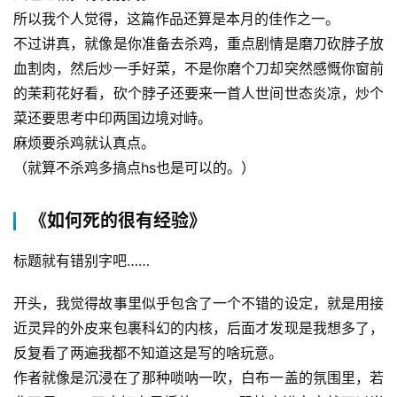
所以我个人觉得，这篇作品还算是本月的佳作之一。
不过讲真，就像是你准备去杀鸡，重点剧情是磨刀砍脖子放
血割肉，然后炒一手好菜，不是你磨个刀却突然感慨你窗前
的茉莉花好看，砍个脖子还要来一首人世间世态炎凉，炒个
菜还要思考中印两国边境对峙。
麻烦要杀鸡就认真点。
（就算不杀鸡多搞点hs也是可以的。）
《如何死的很有经验》
标题就有错别字吧……
开头，我觉得故事里似乎包含了一个不错的设定，就是用接
近灵异的外皮来包裹科幻的内核，后面才发现是我想多了，
反复看了两遍我都不知道这是写的啥玩意。
作者就像是沉浸在了那种唢呐一吹，白布一盖的氛围里，若