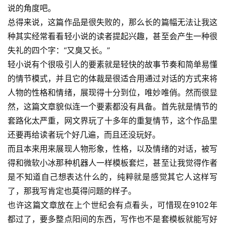
说的角度吧。
总得来说，这篇作品是很失败的，那么长的篇幅无法让我这
种其实经常看看轻小说的读者提起兴趣，甚至会产生一种很
失礼的四个字：“又臭又长。”
轻小说有个很吸引人的要素就是轻快的故事节奏和简单易懂
的情节模式，并且它的体裁是很适合用通过对话的方式来将
人物的性格和情绪，展现得十分到位，唯妙唯俏。然而很显
然，这篇文章貌似连一个要素都没有具备。首先就是情节的
套路化太严重，网文界玩了十多年的重复情节，这个作品里
还要再给读者玩个好几遍，而且还没玩好。
而且本来用来展现人物形象，性格，以及情绪的对话，被写
得和微软小冰那种机器人一样模板套烂，甚至让我觉得作者
是不知道自己想表达什么的，纯粹就是感觉其它人这样写
了，那我写肯定也莫得问题的样子。
也许这篇文章放在上个世纪会有点看头，可惜现在9102年
都过了，要多整点阳间的东西，写作也不是套模板就能写好