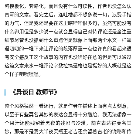
略模板化，套路化，而且没有什么可读性，作者也没怎么认
真写的文章。看完之后，连吐槽都不想多说一句，浪费手指
的力气，但是我还是要在这里瞎哔哔很多句，虽然可能没有
什么卵用但是多少说一点就会显得自己对待评论还是蛮注重
细节尽管也没抓到什么重点但是就像上面那两个水文一样逼
逼叨叨的一堆下来让评论的段落厚重一点也许真的看起来很
有安全感反正这个故事的内容也没啥好在意的但是可以通过
这篇文章来水一堆评论字数拉搞逼格也是挺好的大概就是这
个样子吧嘿嘿嘿。
《异谈日 教师节》
整个风格猛然一看还行，就是作者在描述上面有点太刻意，
以至于有些莫名其妙的表达会显得十分尴尬。我无法想象一
个果汁还能残留着黑夜的残忍与冷漠，简直表达得莫名其
妙，那是不是我大半夜买瓶王老吉还余留着古老的诡秘和传