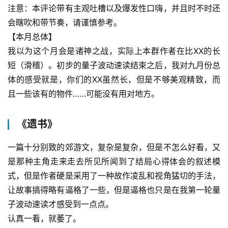
注意：本评论带有主观吐槽以及爆发性口嗨，并且时不时还
会瞎吹和带节奏，请谨慎参考。
【本月总体】
我以为这个月会是诸神之战，实际上本群作者在比XX的长
短（滑稽）。初步的量子波动速读结束之后，我对九月份总
体的感受就是，你们的XX虽然长，但是不够美观精致，而
且一些该有的物件……可能没有用对地方。
《遗书》
一篇十分别致的郊游文，复杂是复杂，但是不怎么好看，又
是那种主角走来走去所见所闻到了结局心得体会的叙述模
式，但是作者硬是采用了一种故作凌乱和视角猛切的手法，
让故事搞得略有逼格了一些，但是逼格也只是在我第一轮量
子波动速读才感受到一点点。
认真一看，就萎了。