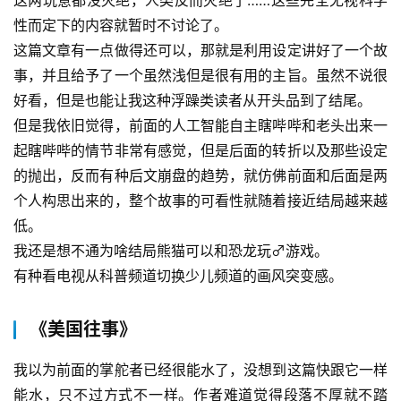
这两玩意都没灭绝，人类反而灭绝了……这些完全无视科学
性而定下的内容就暂时不讨论了。
这篇文章有一点做得还可以，那就是利用设定讲好了一个故
事，并且给予了一个虽然浅但是很有用的主旨。虽然不说很
好看，但是也能让我这种浮躁类读者从开头品到了结尾。
但是我依旧觉得，前面的人工智能自主瞎哔哔和老头出来一
起瞎哔哔的情节非常有感觉，但是后面的转折以及那些设定
的抛出，反而有种后文崩盘的趋势，就仿佛前面和后面是两
个人构思出来的，整个故事的可看性就随着接近结局越来越
低。
我还是想不通为啥结局熊猫可以和恐龙玩♂游戏。
有种看电视从科普频道切换少儿频道的画风突变感。
《美国往事》
我以为前面的掌舵者已经很能水了，没想到这篇快跟它一样
能水，只不过方式不一样。作者难道觉得段落不厚就不踏