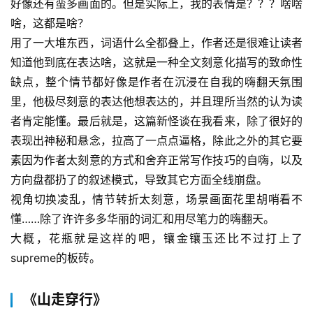
好像还有蛮多画面的。但是实际上，我的表情是？？？啥啥
啥，这都是啥？
用了一大堆东西，词语什么全都叠上，作者还是很难让读者
知道他到底在表达啥，这就是一种全文刻意化描写的致命性
缺点，整个情节都好像是作者在沉浸在自我的嗨翻天氛围
里，他极尽刻意的表达他想表达的，并且理所当然的认为读
者肯定能懂。最后就是，这篇新怪谈在我看来，除了很好的
表现出神秘和悬念，拉高了一点点逼格，除此之外的其它要
素因为作者太刻意的方式和舍弃正常写作技巧的自嗨，以及
方向盘都扔了的叙述模式，导致其它方面全线崩盘。
视角切换凌乱，情节转折太刻意，场景画面花里胡哨看不
懂……除了许许多多华丽的词汇和用尽笔力的嗨翻天。
大概，花瓶就是这样的吧，镶金镶玉还比不过打上了
supreme的板砖。
《山走穿行》