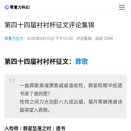
第四十四届衬衬杯征文评论集锦
零重力瓦力
2020年9月10日 下午12:00
评论集锦
阅读 2496
第四十四届衬衬杯征文：
葬歌
一曲葬歌离魂萧索戚戚谁收殓，群星眨眼半纸遗
书遂了谁的愿？
恍惚之间刀光剑影八九成云烟，菊月寒蝉携谱诗
篇得望入君眼。
入殓师
 / 
群星坠落之时
 / 
遗书