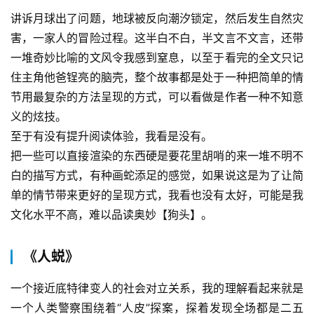
讲诉月球出了问题，地球被反向潮汐锁定，然后发生自然灾
害，一家人的冒险过程。这半白不白，半文言不文言，还带
一堆奇妙比喻的文风令我感到窒息，以至于看完的全文只记
住主角他爸锃亮的脑壳，整个故事都是处于一种把简单的情
节用最复杂的方法呈现的方式，可以看做是作者一种不知意
义的炫技。
至于有没有提升阅读体验，我看是没有。
把一些可以直接渲染的东西硬是要花里胡哨的来一堆不明不
白的描写方式，有种画蛇添足的感觉，如果说这是为了让简
单的情节带来更好的呈现方式，我看也没有太好，可能是我
文化水平不高，难以品读奥妙【狗头】。
《人蜕》
一个接近底特律变人的社会对立关系，我的理解看起来就是
一个人类警察围绕着“人皮”探案，探着发现全场都是二五