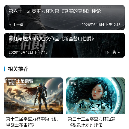
第六十一届零重力杯短篇《真实的真相》评论
主
题
上一篇
2026年6月6日 下午12:18
科
幻
霓虹与烟煤科幻征文作品《新基督山伯爵》
小
说
2026年6月12日 下午7:18
下一篇
库
相关推荐
推荐
推荐
第十二届零重力杯中篇《机
第三十三届零重力杯短篇
甲战士布雷特》
《根隶计划》评论