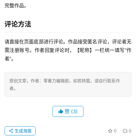
完整作品。
零
重
力
评论方法
科
幻
请直接在页面底部进行评论。作品接受匿名评论，评论者无
征
文
需注册账号。作者回复评论时，【昵称】一栏统一填写“作
者”。
投
稿
原创文章，作者：零重力编辑部，如若转载，请自行联系作
文
章
者。
科
赞
(3)
幻
登录
注册
资
讯
生成海报
0
0