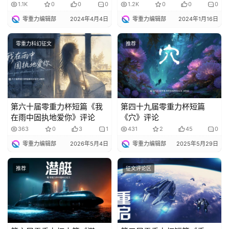
1.1K
0
0
0
1.2K
0
0
0
零重力编辑部
2024年4月4日
零重力编辑部
2024年1月16日
零重力科幻征文
推荐
第六十届零重力杯短篇《我
第四十九届零重力杯短篇
在雨中固执地爱你》评论
《穴》评论
363
0
3
1
431
2
45
0
零重力编辑部
2026年5月4日
零重力编辑部
2025年5月29日
推荐
征文评论区