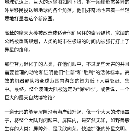
地球轨道上，巨大的运输船如同下蛋，将一船船形态各异的
外星移民投送到地球的各个角落。他们好奇地也带着一丝轻
蔑地打量着这个新家园。
高耸的摩天大楼被改造成适合他们居住的奇异结构，宽阔的
公路被重新规划，人类的城市在极短的时间内被强行打上了
异星的烙印。
那些智力退化了的人类，在他们眼中，不过是些无害的并且
需要管理的动物和证明他们“仁慈”和“胜利”的活体标本。高
效的机器部队将全球范围内游荡的智力低下人类驱赶、集
中。最终，整个澳洲大陆被选定为“保留地”。或者说，一个
巨大的露天自然博物馆？
一道无形的能量屏障沿着海岸线升起，像一个大大的玻璃罩
子，将整个大陆封闭起来。屏障内，是茫然无知，如野兽般
生存的人类；屏障外，是欣欣向荣，快速扩张的外星文明。