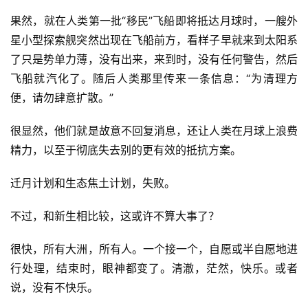
科
果然，就在人类第一批“移民”飞船即将抵达月球时，一艘外
幻
登录
注册
星小型探索舰突然出现在飞船前方，看样子早就来到太阳系
资
了只是势单力薄，没有出来，来到时，没有任何警告，然后
讯
飞船就汽化了。随后人类那里传来一条信息：“为清理方
便，请勿肆意扩散。”
主
很显然，他们就是故意不回复消息，还让人类在月球上浪费
题
科
精力，以至于彻底失去别的更有效的抵抗方案。
幻
小
迁月计划和生态焦土计划，失败。
说
库
不过，和新生相比较，这或许不算大事了？
很快，所有大洲，所有人。一个接一个，自愿或半自愿地进
行处理，结束时，眼神都变了。清澈，茫然，快乐。或者
说，没有不快乐。