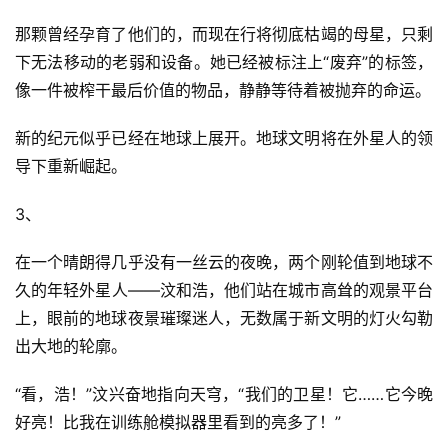
那颗曾经孕育了他们的，而现在行将彻底枯竭的母星，只剩
下无法移动的老弱和设备。她已经被标注上“废弃”的标签，
像一件被榨干最后价值的物品，静静等待着被抛弃的命运。
新的纪元似乎已经在地球上展开。地球文明将在外星人的领
导下重新崛起。
3、
在一个晴朗得几乎没有一丝云的夜晚，两个刚轮值到地球不
久的年轻外星人——汶和浩，他们站在城市高耸的观景平台
上，眼前的地球夜景璀璨迷人，无数属于新文明的灯火勾勒
出大地的轮廓。
“看，浩！”汶兴奋地指向天穹，“我们的卫星！它……它今晚
好亮！比我在训练舱模拟器里看到的亮多了！”