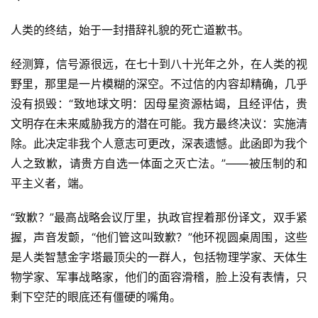
人类的终结，始于一封措辞礼貌的死亡道歉书。
经测算，信号源很远，在七十到八十光年之外，在人类的视
野里，那里是一片模糊的深空。不过信的内容却精确，几乎
没有损毁：“致地球文明：因母星资源枯竭，且经评估，贵
文明存在未来威胁我方的潜在可能。我方最终决议：实施清
除。此决定非我个人意志可更改，深表遗憾。此函即为我个
人之致歉，请贵方自选一体面之灭亡法。”——被压制的和
平主义者，端。
“致歉？”最高战略会议厅里，执政官捏着那份译文，双手紧
握，声音发颤，“他们管这叫致歉？”他环视圆桌周围，这些
是人类智慧金字塔最顶尖的一群人，包括物理学家、天体生
物学家、军事战略家，他们的面容滑稽，脸上没有表情，只
剩下空茫的眼底还有僵硬的嘴角。