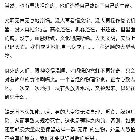
当然，也有坚决拒绝的，他们选择自己终结了自己的生命。
文明无声无息地崩塌。没人再看懂文字，没人再操作复杂机
器，没人再推公式。高楼还在，机器还在，书还在，但里面
的魂，没了。血脉延续，文化彻底断绝。人类文明，实质上
已经灭亡。我们成功地把自己变成了……一种温顺的大型动
物。
窗外的人们，眼神变得温顺，对闪烁的霓虹不再好奇，只会
对着简单的食物咧嘴笑。一个曾经的物理学家，正专心致志
地，一次又一次地把一块石头放进水坑，又捡起来。似是在
研究什么。
缺乏基本认知能力后，有的人变得无法自理、觅食、躲避危
险，从而导致大规模死亡，这也是预料之内的，否则，如果
还要耗费大量能量保留这样一群“无用”的生物，外星人恐怕
不会真的愿意。我们还要见证最后的结果。