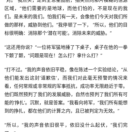
“对。”我点头，走到全息星图前，指尖点向那片模糊的信源
区域，“他们需要的是地球，而他们怕的，不是现在的我
们。是未来的我们。怕我们有一天，会像他们今天对我们所
做的那样，威胁到他们。”我停顿了一下， “所以，他们的目
标很明确：消除那个‘潜在可能’。消除未来的威胁。”
“这还用你说？”一位将军猛地捶了下桌子，桌子在他的一拳
下颤了颤，“问题是现在！怎么打？拿什么打？”
“打不过。”我的声音依旧平稳，像在陈述一个实验结论，“从
他们能发出这封‘道歉信’，而我们对此毫无预警的情况来
看，任何常规或非常规的军事抵抗，成功率无限趋近于零。
他们既然预判了我们的发展威胁，自然也预判了我们所有可
能的‘挣扎’。沉默，就是答案。”我看向将军，“我们所有能想
到的挣扎，都在他们的计算之内，且已被判定为无效。”
“所以，”我的声音依旧很平，依旧没什么起伏，“我们完