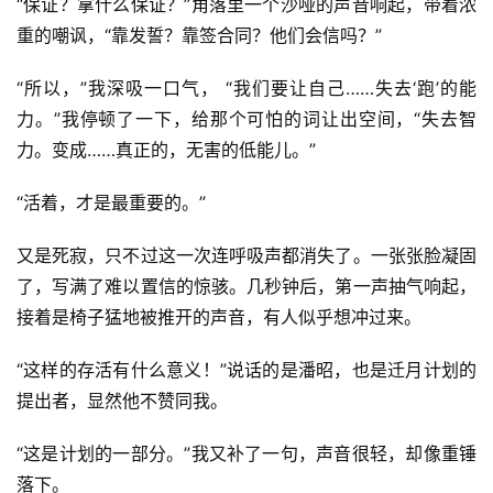
“保证？拿什么保证？”角落里一个沙哑的声音响起，带着浓
重的嘲讽，“靠发誓？靠签合同？他们会信吗？”
“所以，”我深吸一口气， “我们要让自己……失去‘跑’的能
力。”我停顿了一下，给那个可怕的词让出空间，“失去智
力。变成……真正的，无害的低能儿。”
“活着，才是最重要的。”
又是死寂，只不过这一次连呼吸声都消失了。一张张脸凝固
了，写满了难以置信的惊骇。几秒钟后，第一声抽气响起，
接着是椅子猛地被推开的声音，有人似乎想冲过来。
“这样的存活有什么意义！”说话的是潘昭，也是迁月计划的
提出者，显然他不赞同我。
“这是计划的一部分。”我又补了一句，声音很轻，却像重锤
落下。