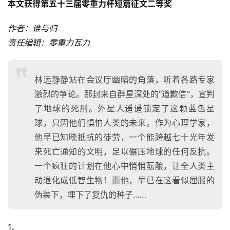
本文获得第五十三届零重力杯短篇征文二等奖
作者：谁与归
责任编辑：零重力瓦力
林远静静站在会议厅幽暗的角落，听着各路专家
激烈的争论。那封来自群星深处的“道歉信”，宣判
了地球的死刑。外星人遥遥锁定了这颗蓝色星
球，只因他们惧怕人类的未来。作为心理学家，
他早已知晓抵抗的徒劳，一个能跨越七十光年发
来死亡通知的文明，足以碾压地球的任何反抗。
一个疯狂的计划在他心中悄悄酝酿，让全人类主
动退化成低智生物！而他，早已在这看似屈服的
伪装下，埋下了复仇的种子……
1、