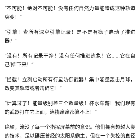
“不可能！绝对不可能！没有任何自然力量能造成这种轨道
突变！”
“引擎！查所有深空引擎记录！是不是有疯子启动了推进
器？”
“没有！所有记录干净！没有任何推进迹象！它……它在自
己‘掉’下来！”
“拦截！立刻启动所有行星防御武器！集中能量轰击月球，
改变其轨道或者击碎它！”
“计算过了！能量级别差三个数量级！杯水车薪！我们现有
的武器打在它上面，连挠痒痒都算不上！”
绝望，淹没了每一个指挥屏幕前的意识。他们拥有超越人类
的技术，足以碾压曾经的太阳系霸主，但在一个失控的直径