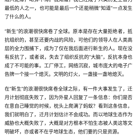
最低的人之一，也可能是最后一个还能稍微“知道”一点发生
了什么的人。
“新生”的浪潮很快席卷了全球。原本是存在大量拒绝者，抵
抗组织的，甚至还要内战的风险，可他们的领导人在人类高
零
层的全力围捕下，成为了仅在我后面进行新生的人。现在没
重
力
有反抗了，或者说，失去了组织反抗的“大脑”，反抗本身也
科
成了不可能的事。工厂停工，网络沉寂，城市庞大的电子广
幻
告牌一个接一个熄灭。文明的灯火，一盏接一盏地熄灭。
征
文
在“新生”的浪潮很快席卷全球之际，有一件大事发生了，迁
月计划彻底失败了，因为外星人回复了一条信息：你们是否
投
在意自己睡觉的时候，枕头上爬满了蚂蚁？看到这条信息，
稿
我们就明白了，迁月计划估计不会成功。而以地球生态作为
文
威胁也大概失败了，大概是对方根本不怕生态被人类这等文
章
明破坏，亦或者不在乎地球生态，他们要的只是资源。