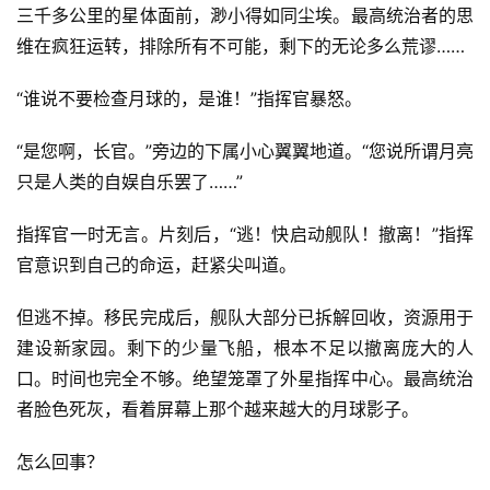
三千多公里的星体面前，渺小得如同尘埃。最高统治者的思
维在疯狂运转，排除所有不可能，剩下的无论多么荒谬……
“谁说不要检查月球的，是谁！”指挥官暴怒。
“是您啊，长官。”旁边的下属小心翼翼地道。“您说所谓月亮
只是人类的自娱自乐罢了……”
指挥官一时无言。片刻后，“逃！快启动舰队！撤离！”指挥
官意识到自己的命运，赶紧尖叫道。
但逃不掉。移民完成后，舰队大部分已拆解回收，资源用于
建设新家园。剩下的少量飞船，根本不足以撤离庞大的人
口。时间也完全不够。绝望笼罩了外星指挥中心。最高统治
者脸色死灰，看着屏幕上那个越来越大的月球影子。
怎么回事？