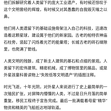
他们拆解研究着人类留下的庞大工业遗产，有时候还惊叹于
这个文明曾经的辉煌，有时候又对其愚蠢的自我毁灭嗤之以
鼻。
他们将人类遗留下的基础设施骨架注入自己的科技，迅速改
造着这颗星球，建设属于他们的新家园。古老的帕特农神庙
石柱旁，竖起了闪烁着光芒的能量塔；长城古老的砖石缝隙
里，也爬满了管线。
人类文明的残骸，成了新主人建筑的基石和点缀的景观。人
类留下的宏伟建筑、精密机械，成了博物馆里的展品，或是
外星孩童科普读物上“失败低等文明遗产”的插图注释。
时光飞逝，十年光阴，对外星人来说进行了史上最简单的一
次殖民扩张，对屏障内懵懂的人类，不过是日升月落的简单
重复。移民工程终于宣告完成。最后一批满载着母星“精华”
物资和精英的飞船抵达地球轨道。