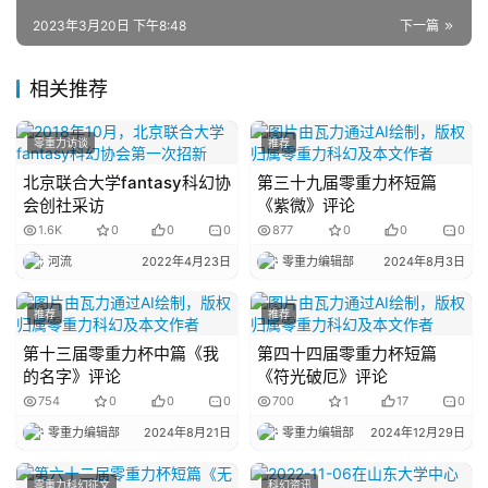
2023年3月20日 下午8:48
下一篇
主
相关推荐
题
科
零重力访谈
推荐
幻
小
北京联合大学fantasy科幻协
第三十九届零重力杯短篇
说
会创社采访
《紫微》评论
库
1.6K
0
0
0
877
0
0
0
河流
2022年4月23日
零重力编辑部
2024年8月3日
推荐
推荐
第十三届零重力杯中篇《我
第四十四届零重力杯短篇
的名字》评论
《符光破厄》评论
754
0
0
0
700
1
17
0
零重力编辑部
2024年8月21日
零重力编辑部
2024年12月29日
零重力科幻征文
科幻资讯