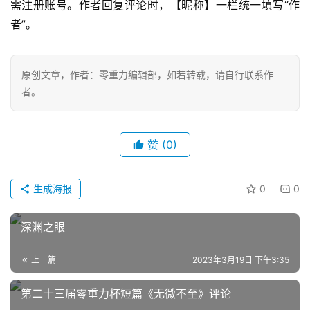
需注册账号。作者回复评论时，【昵称】一栏统一填写“作
者”。
零
重
力
科
原创文章，作者：零重力编辑部，如若转载，请自行联系作
幻
者。
征
文
赞
(0)
投
稿
生成海报
0
0
文
章
深渊之眼
科
上一篇
2023年3月19日 下午3:35
幻
登录
注册
资
第二十三届零重力杯短篇《无微不至》评论
讯