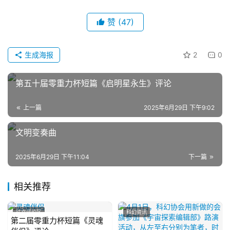
文
章
赞
(47)
科
幻
生成海报
2
0
登录
注册
资
讯
第五十届零重力杯短篇《启明星永生》评论
上一篇
2025年6月29日 下午9:02
主
文明变奏曲
题
科
幻
2025年6月29日 下午11:04
下一篇
小
说
相关推荐
库
征文评论区
科幻资讯
第二届零重力杯短篇《灵魂