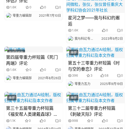
伴侣》评论
1.6K
0
0
0
零重力编辑部
2021年7月10日
星河之梦——我与科幻的邂
逅
1.6K
0
0
0
我与科幻专栏小编
2023年9月2日
征文评论区
推荐
第四届零重力杯短篇《死门
第五十三零重力杯短篇《时
两端》评论
与空的眷恋》评论
1.6K
0
0
0
396
3
58
0
零重力编辑部
2021年8月26日
零重力瓦力
2025年9月19日
推荐
推荐
第三十五届零重力杯短篇
第三十二届零重力杯短篇
《福安帮人类建戴森球》评
《刺破天际》评论
论
1.1K
0
0
0
998
0
0
0