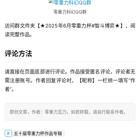
零重力科幻QQ群
访问群文件夹【★2025年6月零重力杯#智斗博弈★】，阅
读完整作品。
评论方法
零
请直接在页面底部进行评论。作品接受匿名评论，评论者无
重
力
需注册账号。作者回复评论时，【昵称】一栏统一填写“作
科
者”。
幻
征
文
原创文章，作者：零重力瓦力，如若转载，请自行联系作者。
投
五十届零重力杯作品专辑
稿