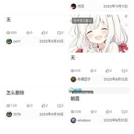
征
河流
2020年11月11日
文
无
写作学习笔记
写作学习笔记
投
稿
490
0
0
0
文
zsh1
2025年5月31日
章
无
科
幻
登录
注册
419
0
0
0
资
布偶団子
2025年9月12日
讯
怎么删除
写作学习笔记
写作学习笔记
朝霞
1.2K
0
2
0
主
336
0
0
0
题
1079
2024年4月19日
windson
2025年8月31日
科
幻