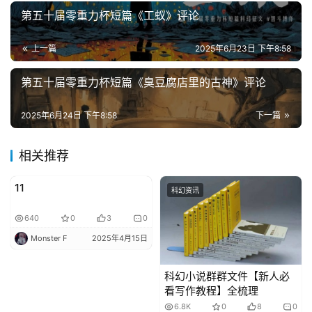
第五十届零重力杯短篇《工蚁》评论
上一篇
2025年6月23日 下午8:58
第五十届零重力杯短篇《臭豆腐店里的古神》评论
2025年6月24日 下午8:58
下一篇
相关推荐
11
写作学习笔记
科幻资讯
640
0
3
0
零
Monster F
2025年4月15日
重
力
科幻小说群群文件【新人必
科
看写作教程】全梳理
幻
6.8K
0
8
0