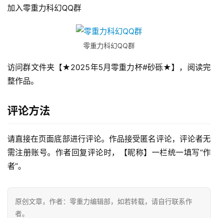
加入零重力科幻QQ群
零重力科幻QQ群
访问群文件夹【★2025年5月零重力杯#砂砾★】，阅读完
整作品。
评论方法
请直接在页面底部进行评论。作品接受匿名评论，评论者无
零
需注册账号。作者回复评论时，【昵称】一栏统一填写“作
重
者”。
力
科
幻
原创文章，作者：零重力编辑部，如若转载，请自行联系作
征
者。