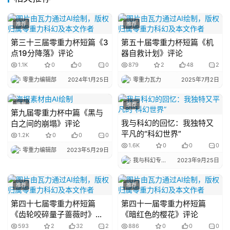
说
库
推荐
推荐
第三十三届零重力杯短篇《3
第五十届零重力杯短篇《机
点19分降落》评论
器自救计划》评论
1.1K
0
0
0
879
2
48
2
零重力编辑部
2024年1月25日
零重力瓦力
2025年7月2日
推荐
推荐
第九届零重力杯中篇《黑与
我与科幻的回忆：我独特又
白之间的崩塌》评论
平凡的“科幻世界”
1.2K
0
0
0
1.6K
0
0
0
零重力编辑部
2023年5月29日
我与科幻专栏小编
2023年9月25日
推荐
推荐
第四十七届零重力杯短篇
第四十一届零重力杯短篇
《齿轮咬碎量子蔷薇时》评
《暗红色的樱花》评论
论
593
2
32
2
886
0
0
0