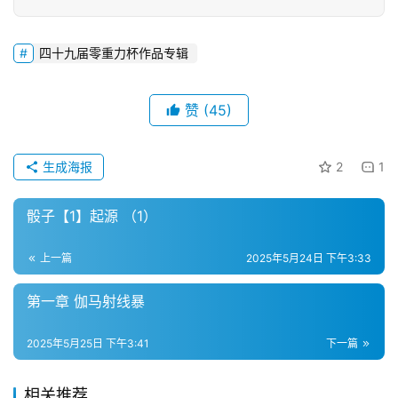
文
四十九届零重力杯作品专辑
投
稿
文
赞
(45)
章
生成海报
2
1
科
幻
登录
注册
资
骰子【1】起源 （1）
讯
上一篇
2025年5月24日 下午3:33
第一章 伽马射线暴
主
题
科
2025年5月25日 下午3:41
下一篇
幻
小
相关推荐