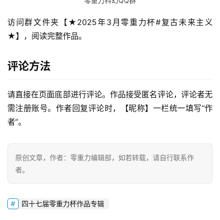
零重力科幻QQ群
访问群文件夹【★2025年3月零重力杯#复古未来主义
★】，阅读完整作品。
零
重
力
评论方法
科
幻
请直接在页面底部进行评论。作品接受匿名评论，评论者无
征
需注册账号。作者回复评论时，【昵称】一栏统一填写“作
文
者”。
投
稿
原创文章，作者：零重力编辑部，如若转载，请自行联系作
文
者。
章
科
四十七届零重力杯作品专辑
幻
登录
注册