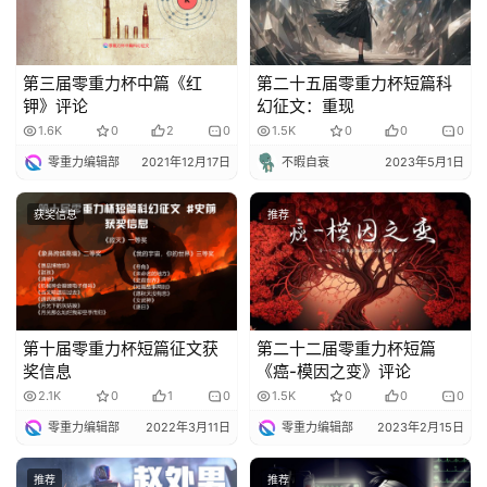
第三届零重力杯中篇《红
第二十五届零重力杯短篇科
钾》评论
幻征文：重现
1.6K
0
2
0
1.5K
0
0
0
零重力编辑部
2021年12月17日
不暇自衰
2023年5月1日
获奖信息
推荐
第十届零重力杯短篇征文获
第二十二届零重力杯短篇
奖信息
《癌-模因之变》评论
2.1K
0
1
0
1.5K
0
0
0
零重力编辑部
2022年3月11日
零重力编辑部
2023年2月15日
推荐
推荐