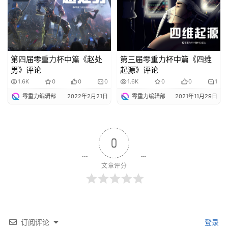
第四届零重力杯中篇《赵处
第三届零重力杯中篇《四维
男》评论
起源》评论
1.6K
0
0
0
1.6K
0
0
1
零重力编辑部
2022年2月21日
零重力编辑部
2021年11月29日
0
文章评分
订阅评论
登录