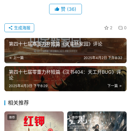
资
讯
赞
(36)
生成海报
2
0
主
题
第四十七届零重力杯短篇《火星新家园》评论
科
幻
上一篇
2025年4月2日 下午8:32
小
说
第四十七届零重力杯短篇《汉书404：天工开BUG》评
库
论
2025年4月3日 下午8:29
下一篇
相关推荐
推荐
推荐