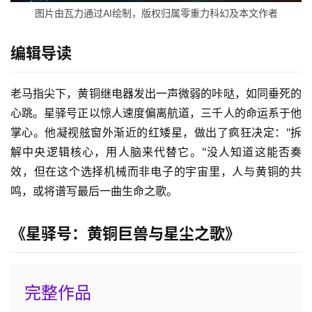
图片由瓦力通过AI绘制，版权归属零重力科幻及本文作者
编辑导读
老马指尖下，黄铜继电器发出一声微弱的咔哒，如同垂死的
心跳。星驿号正以惊人速度偏离航道，三千人的命运系于他
掌心。他凝视舷窗外渐近的红矮星，做出了疯狂决定："拆
解中央逻辑核心，用人脑来代替它。"没人知道这能否奏
效，但在这个选择机械而非电子的宇宙里，人与黄铜的共
鸣，或将谱写最后一曲生命之歌。
《星驿号：黄铜巨兽与星尘之歌》
完整作品