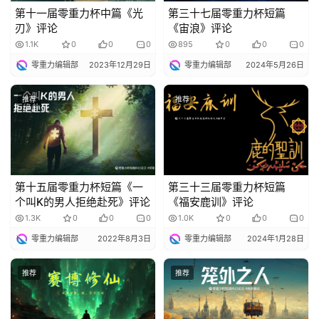
第十一届零重力杯中篇《光
第三十七届零重力杯短篇
刃》评论
《宙浪》评论
1.1K
0
0
0
895
0
0
0
零重力编辑部
2023年12月29日
零重力编辑部
2024年5月26日
推荐
推荐
第十五届零重力杯短篇《一
第三十三届零重力杯短篇
个叫K的男人拒绝赴死》评论
《福安鹿训》评论
1.3K
0
0
0
1.0K
0
0
0
零重力编辑部
2022年8月3日
零重力编辑部
2024年1月28日
推荐
推荐