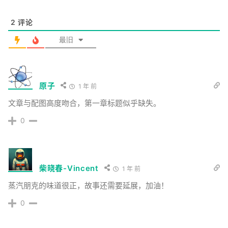
2
评论
最旧
原子
1 年 前
文章与配图高度吻合，第一章标题似乎缺失。
0
柴晓春-Vincent
1 年 前
蒸汽朋克的味道很正，故事还需要延展，加油！
0