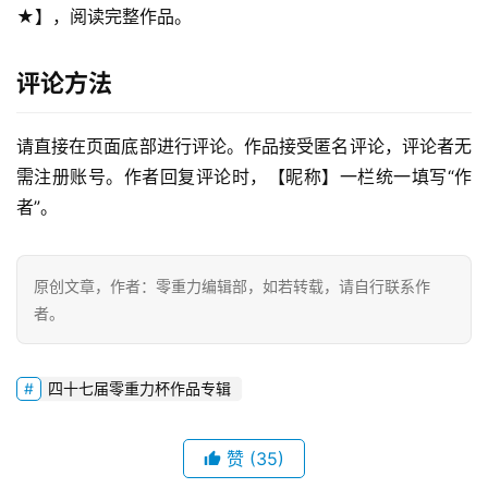
★】，阅读完整作品。
评论方法
请直接在页面底部进行评论。作品接受匿名评论，评论者无
需注册账号。作者回复评论时，【昵称】一栏统一填写“作
者”。
零
重
原创文章，作者：零重力编辑部，如若转载，请自行联系作
力
者。
科
幻
征
四十七届零重力杯作品专辑
文
赞
(35)
投