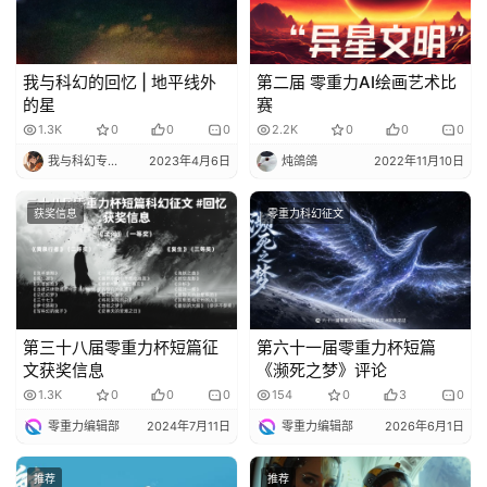
我与科幻的回忆 | 地平线外
第二届 零重力AI绘画艺术比
的星
赛
1.3K
0
0
0
2.2K
0
0
0
我与科幻专栏小编
2023年4月6日
炖鴿鴿
2022年11月10日
获奖信息
零重力科幻征文
第三十八届零重力杯短篇征
第六十一届零重力杯短篇
文获奖信息
《濒死之梦》评论
1.3K
0
0
0
154
0
3
0
零重力编辑部
2024年7月11日
零重力编辑部
2026年6月1日
推荐
推荐