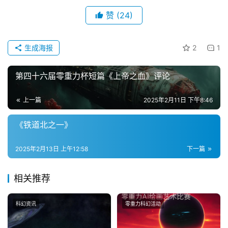
章
赞
(24)
科
幻
登录
注册
生成海报
2
1
资
讯
第四十六届零重力杯短篇《上帝之血》评论
上一篇
2025年2月11日 下午8:46
主
题
《铁道北之一》
科
幻
2025年2月13日 上午12:58
下一篇
小
说
相关推荐
库
科幻资讯
零重力科幻活动