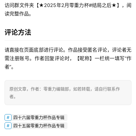
访问群文件夹【★2025年2月零重力杯#结局之后★】，阅
读完整作品。
评论方法
请直接在页面底部进行评论。作品接受匿名评论，评论者无
零
需注册账号。作者回复评论时，【昵称】一栏统一填写“作
重
者”。
力
科
幻
原创文章，作者：零重力编辑部，如若转载，请自行联系作
征
者。
文
投
四十六届零重力杯作品专辑
稿
四十五届零重力杯作品专辑
文