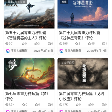
零重力科幻征文
推荐
章
科
幻
登录
注册
资
第五十九届零重力杯短篇
第四十九届零重力杯短篇
讯
《智能机器的主人》评论
《谷神星背影》评论
201
0
3
0
595
2
45
1
零重力编辑部
2026年3月11日
零重力编辑部
2025年5月17日
主
题
推荐
征文评论区
科
幻
小
说
库
第七届零重力杯短篇《梦》
第四届零重力杯短篇《戈培
评论
尔效应》评论
1.2K
0
0
0
1.7K
0
0
0
零重力编辑部
2021年11月29日
零重力编辑部
2021年8月23日