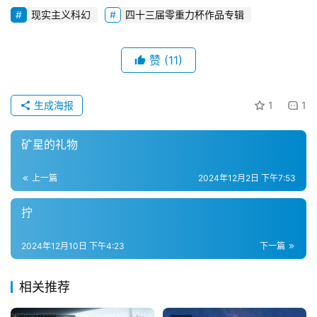
现实主义科幻
四十三届零重力杯作品专辑
赞
(11)
生成海报
1
1
零
矿星的礼物
重
力
上一篇
2024年12月2日 下午7:53
科
幻
拧
征
文
2024年12月10日 下午4:23
下一篇
投
相关推荐
稿
文