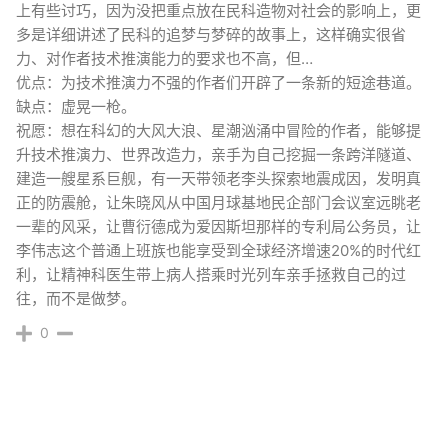
上有些讨巧，因为没把重点放在民科造物对社会的影响上，更
多是详细讲述了民科的追梦与梦碎的故事上，这样确实很省
力、对作者技术推演能力的要求也不高，但…
优点：为技术推演力不强的作者们开辟了一条新的短途巷道。
缺点：虚晃一枪。
祝愿：想在科幻的大风大浪、星潮汹涌中冒险的作者，能够提
升技术推演力、世界改造力，亲手为自己挖掘一条跨洋隧道、
建造一艘星系巨舰，有一天带领老李头探索地震成因，发明真
正的防震舱，让朱晓风从中国月球基地民企部门会议室远眺老
一辈的风采，让曹衍德成为爱因斯坦那样的专利局公务员，让
李伟志这个普通上班族也能享受到全球经济增速20%的时代红
利，让精神科医生带上病人搭乘时光列车亲手拯救自己的过
往，而不是做梦。
0