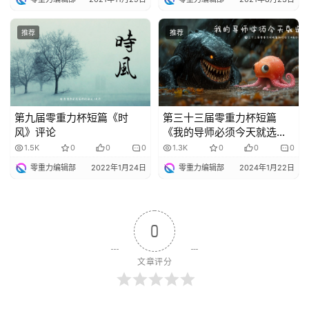
推荐
推荐
第九届零重力杯短篇《时
第三十三届零重力杯短篇
风》评论
《我的导师必须今天就选》
评论
1.5K
0
0
0
1.3K
0
0
0
零重力编辑部
2022年1月24日
零重力编辑部
2024年1月22日
0
文章评分