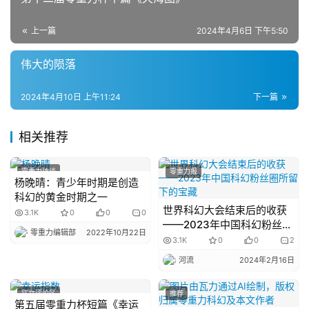
幻
登录
注册
资
上一篇
2024年4月6日 下午5:50
讯
伟大的陨落
主
2024年4月10日 上午11:24
下一篇
题
科
相关推荐
幻
小
零重力访谈
零重力报
说
杨晚晴：青少年时期是创造
库
科幻的黄金时期之一
世界科幻大会结束后的收获
3.1K
0
0
0
——2023年中国科幻粉丝圈
零重力编辑部
2022年10月22日
所留下的宝藏
3.1K
0
0
2
河流
2024年2月16日
征文评论区
推荐
第五届零重力杯短篇《幸运