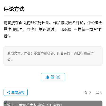
评论方法
请直接在页面底部进行评论。作品接受匿名评论，评论者无
零
需注册账号。作者回复评论时，【昵称】一栏统一填写“作
重
力
者”。
科
幻
征
原创文章，作者：零重力编辑部，如若转载，请自行联系作
文
者。
投
赞
(0)
稿
文
章
生成海报
0
0
科
第十二届零重力杯中篇《天海图》