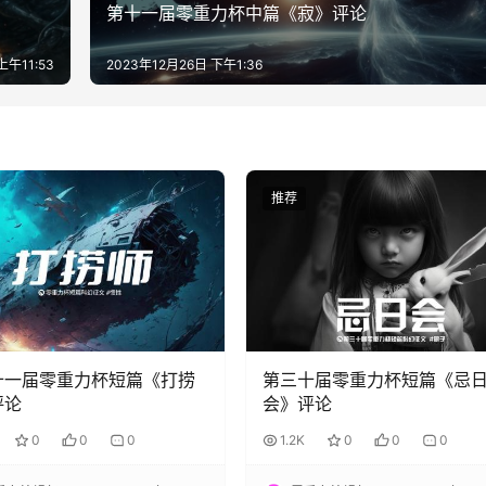
第十一届零重力杯中篇《寂》评论
上午11:53
2023年12月26日 下午1:36
推荐
十一届零重力杯短篇《打捞
第三十届零重力杯短篇《忌
评论
会》评论
0
0
0
1.2K
0
0
0