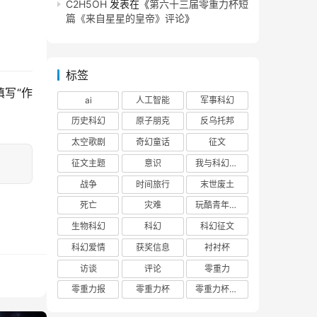
C2H5OH
发表在《
第六十三届零重力杯短
篇《来自星星的皇帝》评论
》
标签
写“作
ai
人工智能
军事科幻
历史科幻
原子朋克
反乌托邦
太空歌剧
奇幻童话
征文
征文主题
意识
我与科幻的回忆
战争
时间旅行
末世废土
死亡
灾难
玩酷青年零重力联合征文
生物科幻
科幻
科幻征文
科幻爱情
获奖信息
衬衬杯
访谈
评论
零重力
零重力报
零重力杯
零重力杯评论