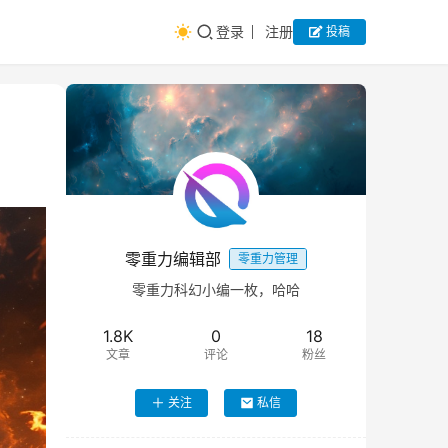
登录
注册
投稿
零重力编辑部
零重力管理
零重力科幻小编一枚，哈哈
1.8K
0
18
文章
评论
粉丝
关注
私信