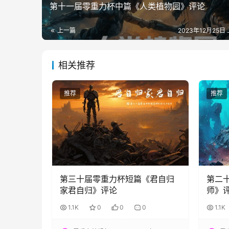
第十一届零重力杯中篇《人类植物园》评论
上一篇
2023年12月25日 
相关推荐
推荐
推荐
第三十届零重力杯短篇《君自归
第二
家君自归》评论
师》
1.1K
0
0
0
1.1K