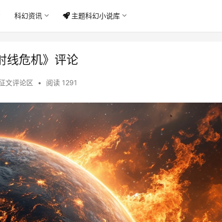
科幻资讯
主题科幻小说库
射线危机》评论
征文评论区
•
阅读 1291