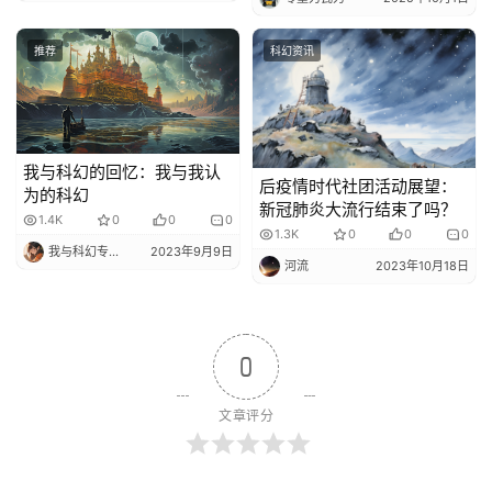
推荐
科幻资讯
我与科幻的回忆：我与我认
后疫情时代社团活动展望：
为的科幻
新冠肺炎大流行结束了吗？
1.4K
0
0
0
1.3K
0
0
0
我与科幻专栏小编
2023年9月9日
河流
2023年10月18日
0
文章评分