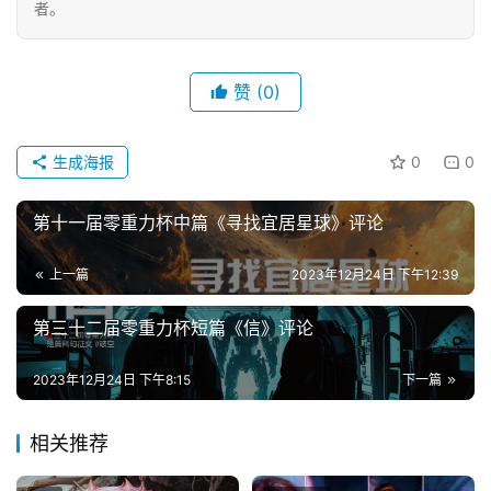
者。
文
投
赞
(0)
稿
文
生成海报
0
0
章
第十一届零重力杯中篇《寻找宜居星球》评论
科
幻
登录
注册
上一篇
2023年12月24日 下午12:39
资
讯
第三十二届零重力杯短篇《信》评论
2023年12月24日 下午8:15
下一篇
主
题
相关推荐
科
幻