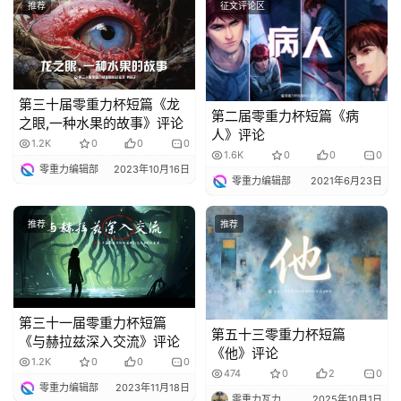
小
推荐
征文评论区
说
库
第三十届零重力杯短篇《龙
第二届零重力杯短篇《病
之眼,一种水果的故事》评论
人》评论
1.2K
0
0
0
1.6K
0
0
0
零重力编辑部
2023年10月16日
零重力编辑部
2021年6月23日
推荐
推荐
第三十一届零重力杯短篇
第五十三零重力杯短篇
《与赫拉兹深入交流》评论
《他》评论
1.2K
0
0
0
474
0
2
0
零重力编辑部
2023年11月18日
零重力瓦力
2025年10月1日