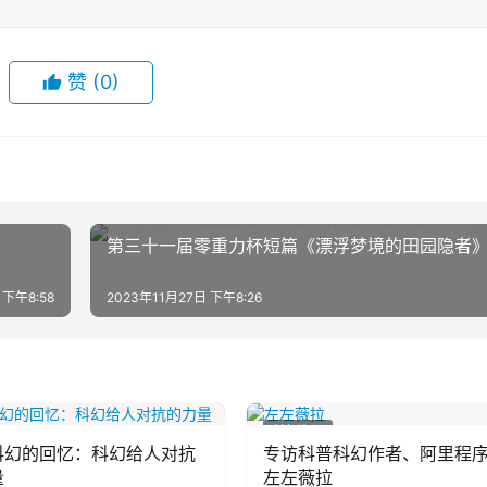
赞
(0)
第三十一届零重力杯短篇《漂浮梦境的田园隐者
 下午8:58
2023年11月27日 下午8:26
科幻资讯
科幻的回忆：科幻给人对抗
专访科普科幻作者、阿里程
量
左左薇拉