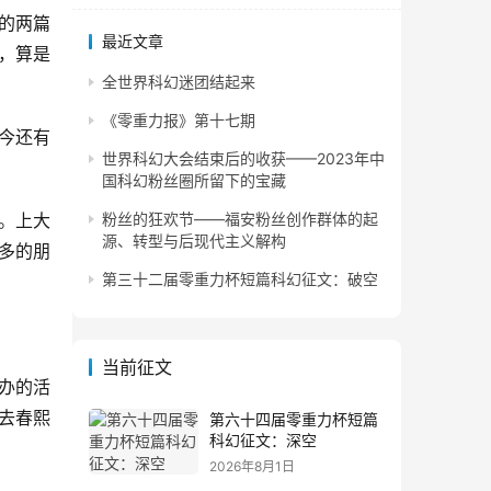
的两篇
最近文章
，算是
全世界科幻迷团结起来
《零重力报》第十七期
今还有
世界科幻大会结束后的收获——2023年中
国科幻粉丝圈所留下的宝藏
。上大
粉丝的狂欢节——福安粉丝创作群体的起
源、转型与后现代主义解构
多的朋
第三十二届零重力杯短篇科幻征文：破空
当前征文
办的活
去春熙
第六十四届零重力杯短篇
科幻征文：深空
2026年8月1日