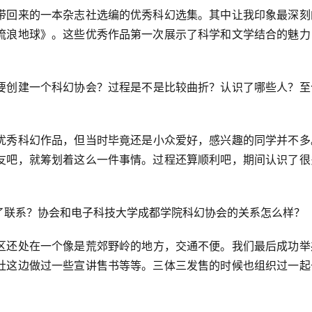
带回来的一本杂志社选编的优秀科幻选集。其中让我印象最深刻
流浪地球》。这些优秀作品第一次展示了科学和文学结合的魅力
要创建一个科幻协会？过程是不是比较曲折？认识了哪些人？至
优秀科幻作品，但当时毕竟还是小众爱好，感兴趣的同学并不多
友吧，就筹划着这么一件事情。过程还算顺利吧，期间认识了很
了联系？协会和电子科技大学成都学院科幻协会的关系怎么样？
区还处在一个像是荒郊野岭的地方，交通不便。我们最后成功举
社这边做过一些宣讲售书等等。三体三发售的时候也组织过一起