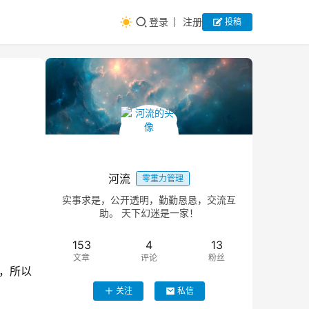
登录
注册
投稿
河流
零重力管理
实事求是，公开透明，勤勤恳恳，交流互
助。 天下幻迷是一家！
153
4
13
文章
评论
粉丝
，所以
关注
私信