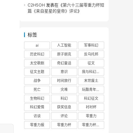
C2H5OH
发表在《
第六十三届零重力杯短
篇《来自星星的皇帝》评论
》
标签
ai
人工智能
军事科幻
历史科幻
原子朋克
反乌托邦
太空歌剧
奇幻童话
征文
征文主题
意识
我与科幻的回忆
战争
时间旅行
末世废土
死亡
灾难
玩酷青年零重力联合征文
生物科幻
科幻
科幻征文
科幻爱情
获奖信息
衬衬杯
访谈
评论
零重力
零重力报
零重力杯
零重力杯评论