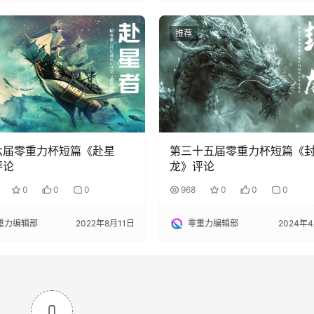
推荐
六届零重力杯短篇《赴星
第三十五届零重力杯短篇《
评论
龙》评论
0
0
0
968
0
0
0
重力编辑部
2022年8月11日
零重力编辑部
2024年
0