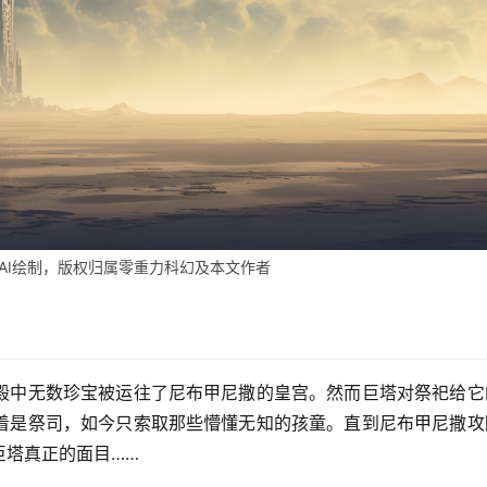
AI绘制，版权归属零重力科幻及本文作者
殿中无数珍宝被运往了尼布甲尼撒的皇宫。然而巨塔对祭祀给它
着是祭司，如今只索取那些懵懂无知的孩童。直到尼布甲尼撒攻
巨塔真正的面目……