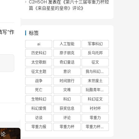
C2H5OH
发表在《
第六十三届零重力杯短
篇《来自星星的皇帝》评论
》
写“作
标签
ai
人工智能
军事科幻
历史科幻
原子朋克
反乌托邦
太空歌剧
奇幻童话
征文
征文主题
意识
我与科幻的回忆
战争
时间旅行
末世废土
死亡
灾难
玩酷青年零重力联合征文
生物科幻
科幻
科幻征文
科幻爱情
获奖信息
衬衬杯
访谈
评论
零重力
零重力报
零重力杯
零重力杯评论
评论