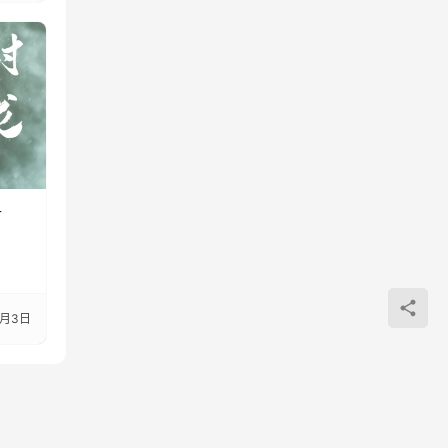
封
4月3日