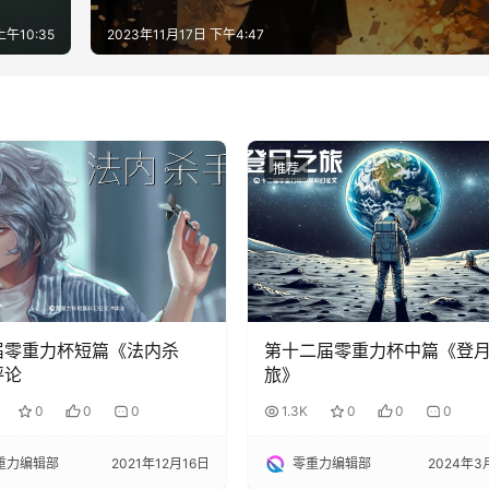
上午10:35
2023年11月17日 下午4:47
推荐
届零重力杯短篇《法内杀
第十二届零重力杯中篇《登
评论
旅》
0
0
0
1.3K
0
0
0
重力编辑部
2021年12月16日
零重力编辑部
2024年3