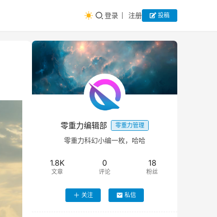
登录
注册
投稿
零重力编辑部
零重力管理
零重力科幻小编一枚，哈哈
1.8K
0
18
文章
评论
粉丝
关注
私信