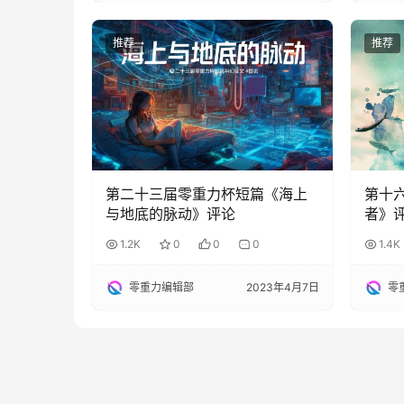
推荐
推荐
第二十三届零重力杯短篇《海上
第十
与地底的脉动》评论
者》
1.2K
0
0
0
1.4K
零重力编辑部
2023年4月7日
零