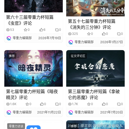
说
库
第六十三届零重力杯短篇
第五十七届零重力杯短篇
《虫官》评论
《消失的三分钟》评论
53
0
6
0
325
0
0
0
零重力编辑部
2026年7月19日
零重力编辑部
2026年1月27日
推荐
征文评论区
第七届零重力杯短篇《暗夜
第三届零重力杯短篇《拿破
精灵》评论
仑的恶魔》评论
1.6K
0
0
0
1.7K
0
0
0
零重力编辑部
2021年11月22日
零重力编辑部
2021年7月20日
零重力访谈
推荐