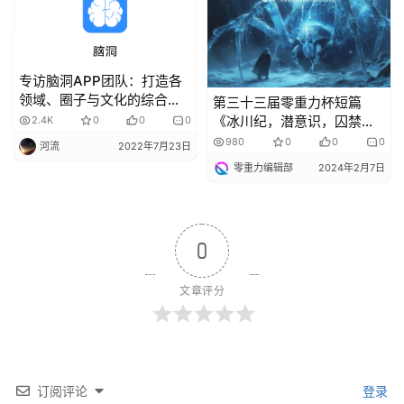
专访脑洞APP团队：打造各
领域、圈子与文化的综合创
第三十三届零重力杯短篇
作平台
《冰川纪，潜意识，囚禁的
2.4K
0
0
0
尼安德特人》评论
980
0
0
0
河流
2022年7月23日
零重力编辑部
2024年2月7日
0
文章评分
订阅评论
登录