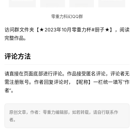
零重力科幻QQ群
访问群文件夹【★2023年10月零重力杯#厨子★】，阅读
完整作品。
评论方法
请直接在页面底部进行评论。作品接受匿名评论，评论者无
需注册账号。作者回复评论时，【昵称】一栏统一填写“作
零
者”。
重
力
科
原创文章，作者：零重力编辑部，如若转载，请自行联系作
幻
者。
征
文