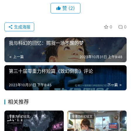
赞
(2)
投
稿
生成海报
0
0
文
章
我与科幻的回忆：赐我一场不醒的梦
科
上一篇
2023年10月31日 上午9:48
幻
登录
注册
资
第三十届零重力杯短篇《致幻倒影》评论
讯
2023年10月31日 下午8:45
下一篇
主
相关推荐
题
科
幻
零重力科幻征文
零重力科幻征文
小