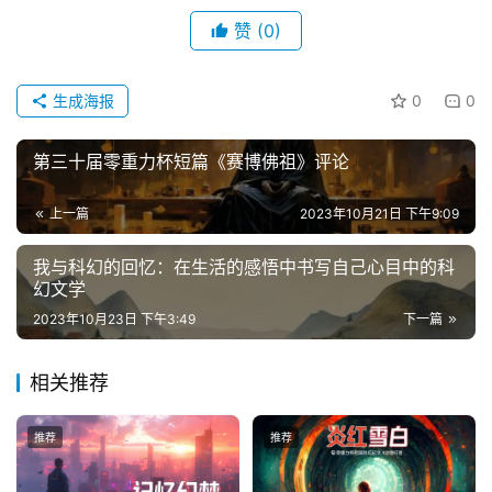
赞
(0)
投
稿
生成海报
0
0
文
章
第三十届零重力杯短篇《赛博佛祖》评论
科
上一篇
2023年10月21日 下午9:09
幻
登录
注册
资
我与科幻的回忆：在生活的感悟中书写自己心目中的科
讯
幻文学
2023年10月23日 下午3:49
下一篇
主
相关推荐
题
科
幻
推荐
推荐
小