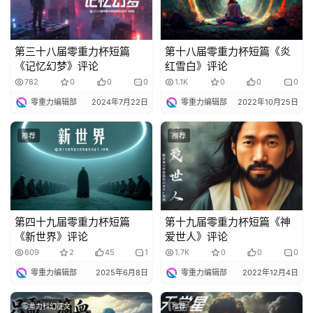
说
库
第三十八届零重力杯短篇
第十八届零重力杯短篇《炎
《记忆幻梦》评论
红雪白》评论
782
0
0
0
1.1K
0
0
0
零重力编辑部
2024年7月22日
零重力编辑部
2022年10月25日
推荐
推荐
第四十九届零重力杯短篇
第十九届零重力杯短篇《神
《新世界》评论
爱世人》评论
609
2
45
1
1.7K
0
0
0
零重力编辑部
2025年6月8日
零重力编辑部
2022年12月4日
零重力科幻征文
推荐