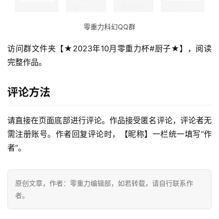
零重力科幻QQ群
访问群文件夹【★2023年10月零重力杯#厨子★】，阅读
完整作品。
评论方法
请直接在页面底部进行评论。作品接受匿名评论，评论者无
需注册账号。作者回复评论时，【昵称】一栏统一填写“作
零
者”。
重
力
科
原创文章，作者：零重力编辑部，如若转载，请自行联系作
幻
者。
征
文