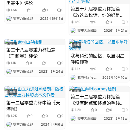
类寄生》评论
第五十九届零重力杯短篇
1.5K
0
1
0
《敢这么说话，你的妈是批
零重力编辑部
2022年6月11日
发的吗？》评论
189
0
3
0
零重力编辑部
2026年3月21日
推荐
推荐
第二十八届零重力杯短篇
我与科幻的回忆：以启明星
《千新星》评论
呼唤仰望
1.1K
0
1
0
1.1K
0
0
0
零重力编辑部
2023年8月24日
我与科幻专栏小编
2023年10月10日
推荐
推荐
第二十二届零重力杯短篇
第十二届零重力杯中篇《天
《没有起点和终点的毛线
海图》
团》评论
1.2K
0
0
0
1.2K
0
0
0
零重力编辑部
2023年2月18日
零重力编辑部
2024年4月6日