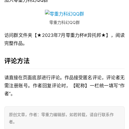
加入零重力科幻QQ群
零重力科幻QQ群
访问群文件夹【★2023年7月零重力杯#异托邦★】，阅读
完整作品。
零
评论方法
重
力
科
请直接在页面底部进行评论。作品接受匿名评论，评论者无
幻
需注册账号。作者回复评论时，【昵称】一栏统一填写“作
征
者”。
文
投
原创文章，作者：零重力编辑部，如若转载，请自行联系作
稿
者。
文