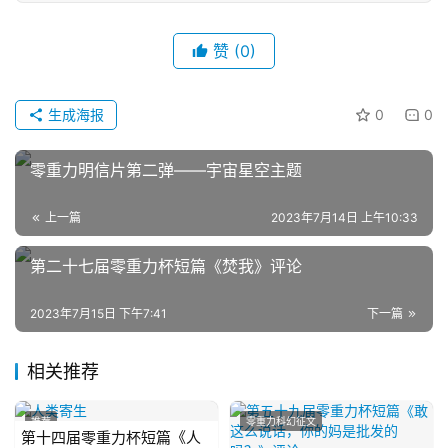
章
赞
(0)
科
幻
登录
注册
资
生成海报
0
0
讯
零重力明信片第二弹——宇宙星空主题
主
上一篇
2023年7月14日 上午10:33
题
第二十七届零重力杯短篇《焚我》评论
科
幻
小
2023年7月15日 下午7:41
下一篇
说
库
相关推荐
推荐
零重力科幻征文
第十四届零重力杯短篇《人