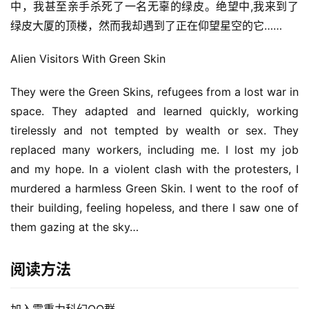
中，我甚至亲手杀死了一名无辜的绿皮。绝望中,我来到了
绿皮大厦的顶楼，然而我却遇到了正在仰望星空的它……
Alien Visitors With Green Skin
They were the Green Skins, refugees from a lost war in 
space. They adapted and learned quickly, working 
tirelessly and not tempted by wealth or sex. They 
replaced many workers, including me. I lost my job 
and my hope. In a violent clash with the protesters, I 
murdered a harmless Green Skin. I went to the roof of 
their building, feeling hopeless, and there I saw one of 
them gazing at the sky…
阅读方法