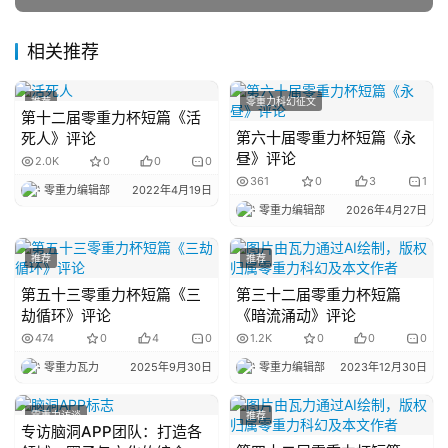
主
相关推荐
题
科
推荐
零重力科幻征文
第十二届零重力杯短篇《活
幻
第六十届零重力杯短篇《永
死人》评论
小
昼》评论
2.0K
0
0
0
说
361
0
3
1
库
零重力编辑部
2022年4月19日
零重力编辑部
2026年4月27日
推荐
推荐
第五十三零重力杯短篇《三
第三十二届零重力杯短篇
劫循环》评论
《暗流涌动》评论
474
0
4
0
1.2K
0
0
0
零重力瓦力
2025年9月30日
零重力编辑部
2023年12月30日
零重力访谈
推荐
专访脑洞APP团队：打造各