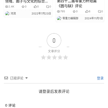
第四十二届零重力杯短篇
领域、圈子与文化的综合创
《圆与缺》评论
作平台
2.4K
0
0
0
795
0
6
0
河流
2022年7月23日
零重力编辑部
2024年11月1日
0
文章评分
订阅评论
登录
请登录后发表评论
0
评论