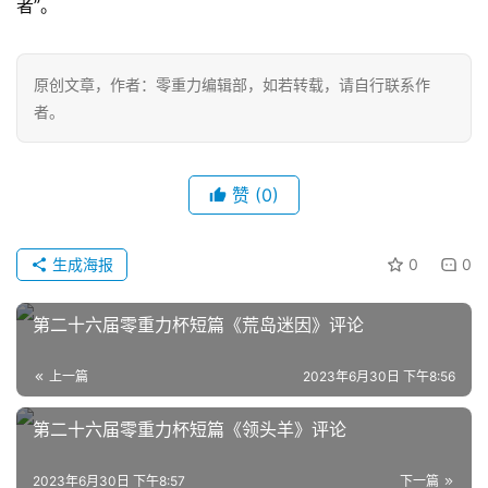
者”。
零
重
力
原创文章，作者：零重力编辑部，如若转载，请自行联系作
科
者。
幻
征
文
赞
(0)
投
稿
生成海报
0
0
文
章
第二十六届零重力杯短篇《荒岛迷因》评论
科
上一篇
2023年6月30日 下午8:56
幻
登录
注册
资
第二十六届零重力杯短篇《领头羊》评论
讯
2023年6月30日 下午8:57
下一篇