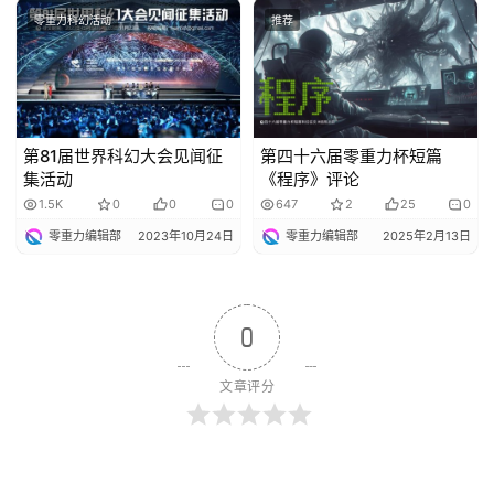
零重力科幻活动
推荐
第81届世界科幻大会见闻征
第四十六届零重力杯短篇
集活动
《程序》评论
1.5K
0
0
0
647
2
25
0
零重力编辑部
2023年10月24日
零重力编辑部
2025年2月13日
0
文章评分