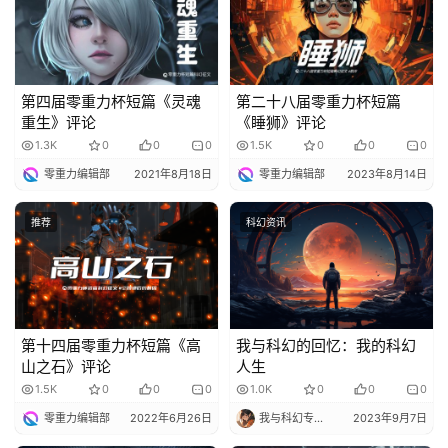
说
库
第四届零重力杯短篇《灵魂
第二十八届零重力杯短篇
重生》评论
《睡狮》评论
1.3K
0
0
0
1.5K
0
0
0
零重力编辑部
2021年8月18日
零重力编辑部
2023年8月14日
推荐
科幻资讯
第十四届零重力杯短篇《高
我与科幻的回忆：我的科幻
山之石》评论
人生
1.5K
0
0
0
1.0K
0
0
0
零重力编辑部
2022年6月26日
我与科幻专栏小编
2023年9月7日