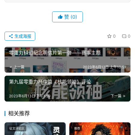
文
赞
(0)
投
稿
文
生成海报
0
0
章
零重力科幻纪念明信片第一弹——赛事主题
科
幻
登录
注册
上一篇
2023年6月12日 上午10:51
资
讯
第九届零重力杯中篇《核能领袖》评论
2023年6月13日 下午1:59
下一篇
主
题
相关推荐
科
幻
征文评论区
推荐
小