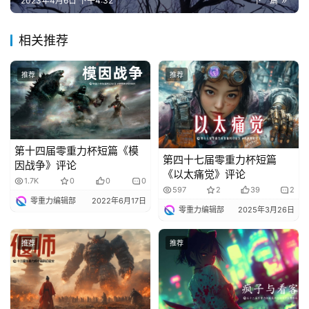
2023年4月6日 下午4:32
下一篇
相关推荐
推荐
推荐
第十四届零重力杯短篇《模
第四十七届零重力杯短篇
因战争》评论
《以太痛觉》评论
1.7K
0
0
0
597
2
39
2
零重力编辑部
2022年6月17日
零重力编辑部
2025年3月26日
推荐
推荐