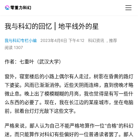
我与科幻的回忆 | 地平线外的星
我与科幻专栏小编
2023年4月6日 下午4:12
科幻资讯
,
推荐
阅读 1307
作者：七重叶（武汉大学）
窗外，寝室楼后的小路上偶尔有人走过，树影在昏黄的路灯
下婆娑。风雨已渐渐消停。近些天阴雨连绵，直到傍晚才略
微止息。晚上出了模模糊糊的月亮，我也觉得是有写一些什
么东西的必要了。现在，我在长江边的某座城市，坐在电脑
前，就着台灯灯光敲下这些文字。
严格来说，鄙人认为自己不能严格地算作一位“合格”的科幻
迷，而只能算作对科幻有些偏好的一位普通读者罢了。鄙人