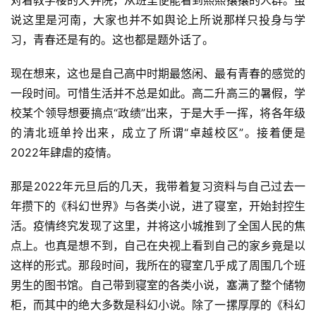
对着教学楼的天井院，从班里便能看到熙熙攘攘的人群。虽
说这里是河南，大家也并不如舆论上所说那样只投身与学
习，青春还是有的。这也都是题外话了。
现在想来，这也是自己高中时期最悠闲、最有青春的感觉的
一段时间。可惜生活并不总是如此。高二升高三的暑假，学
校某个领导想要搞点“政绩”出来，于是大手一挥，将各年级
的清北班单拎出来，成立了所谓“卓越校区”。接着便是
2022年肆虐的疫情。
那是2022年元旦后的几天，我带着复习资料与自己过去一
年攒下的《科幻世界》与各类小说，进了寝室，开始封控生
活。疫情终究发现了这里，并将这小城推到了全国人民的焦
点上。也真是想不到，自己在央视上看到自己的家乡竟是以
这样的形式。那段时间，我所在的寝室几乎成了周围几个班
男生的图书馆。自己带到寝室的各类小说，塞满了整个储物
柜，而其中的绝大多数是科幻小说。除了一摞厚厚的《科幻