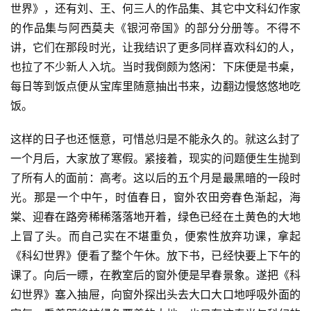
世界》，还有刘、王、何三人的作品集、其它中文科幻作家
的作品集与阿西莫夫《银河帝国》的部分分册等。不得不
讲，它们在那段时光，让我结识了更多同样喜欢科幻的人，
也拉了不少新人入坑。当时我倒颇为悠闲：下床便是书桌，
每日等到饭点便从宝库里随意抽出书来，边翻边慢悠悠地吃
饭。
零
重
这样的日子也还惬意，可惜总归是不能永久的。就这么封了
力
科
一个月后，大家放了寒假。紧接着，现实的问题便生生抛到
幻
了所有人的面前：高考。这以后的五个月是最黑暗的一段时
征
光。那是一个中午，时值春日，窗外农田旁春色渐起，海
文
棠、迎春在路旁稀稀落落地开着，绿色已经在土黄色的大地
上冒了头。而自己实在不堪重负，便索性放弃功课，拿起
投
《科幻世界》便看了整个午休。放下书，已经快要上下午的
稿
课了。向后一瞟，在教室后的窗外便是早春景象。遂把《科
文
幻世界》塞入抽屉，向窗外探出头去大口大口地呼吸外面的
章