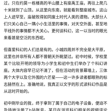
过，只在约莫一栋楼高的半山腰上有座禹王庙，再往上爬几
十米就到了山顶。从这里向东南，就能看到整座城市。这山
上人迹罕至，庙破败得如同废土时代人类的遗物。大部分人
们只关心自己一隅小小生活里的事情，对天空外面，甚至地
平线外的事情都不大关心。更何谈科幻，这一以当时的眼光
来看甚是空泛的东西呢。
但喜爱科幻的人们总是有的。小城四周并不完全是大平原，
这里也并非所有人都不曾朝天外眺望过。初中时候，学校里
某个比较开明的领导为小学生和初中生们举办了个科幻讲
座。大体内容早已记不清了，但在活动的背景幕墙上，三体
两个大字以及它外围的六芒星——这一许多读者都眼熟的标
志赫然在上。准确地说，我真正以文字的形式读科幻作品是
从这时开始的。
初中刚毕业的我，终于拿到了属于自己的电子设备，便迫不
及待地注册了b站账号。某日在浏览科幻相关的视频评论