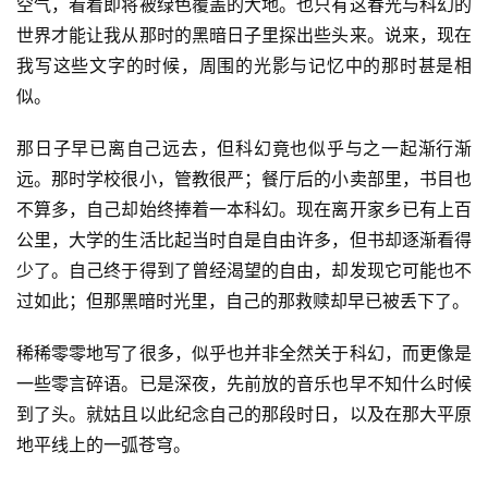
空气，看着即将被绿色覆盖的大地。也只有这春光与科幻的
世界才能让我从那时的黑暗日子里探出些头来。说来，现在
科
幻
我写这些文字的时候，周围的光影与记忆中的那时甚是相
登录
注册
资
似。
讯
那日子早已离自己远去，但科幻竟也似乎与之一起渐行渐
远。那时学校很小，管教很严；餐厅后的小卖部里，书目也
主
不算多，自己却始终捧着一本科幻。现在离开家乡已有上百
题
公里，大学的生活比起当时自是自由许多，但书却逐渐看得
科
少了。自己终于得到了曾经渴望的自由，却发现它可能也不
幻
过如此；但那黑暗时光里，自己的那救赎却早已被丢下了。
小
说
稀稀零零地写了很多，似乎也并非全然关于科幻，而更像是
库
一些零言碎语。已是深夜，先前放的音乐也早不知什么时候
到了头。就姑且以此纪念自己的那段时日，以及在那大平原
地平线上的一弧苍穹。