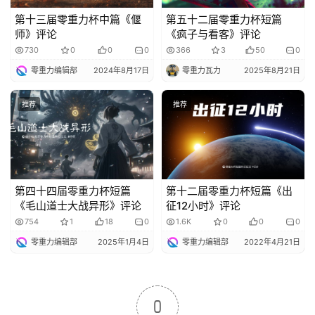
第十三届零重力杯中篇《偃
第五十二届零重力杯短篇
师》评论
《疯子与看客》评论
730
0
0
0
366
3
50
0
零重力编辑部
2024年8月17日
零重力瓦力
2025年8月21日
推荐
推荐
第四十四届零重力杯短篇
第十二届零重力杯短篇《出
《毛山道士大战异形》评论
征12小时》评论
754
1
18
0
1.6K
0
0
0
零重力编辑部
2025年1月4日
零重力编辑部
2022年4月21日
0