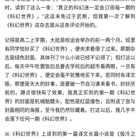
时，读到了这么一条：“真正的科幻迷一定会订阅每一期的
《科幻世界》。”这话未免过于武断，但我第一次了解到
《科幻世界》这杂志是从这条评论开始的。
记得是高二上学期，大抵是校运会举办的前一两个月。班里
有同学恰好买了《科幻世界》，便央求着借了过来。那期杂
志是绿色封面，具体刊了什么小说已经不记得了；但打这以
后，每天中午吃罢饭后总要去学校后的超市看两眼，一旦有
了《科幻世界》，便定会毫不犹豫地买下来。若同时有译文
版，那便是天大的好事，是要破一节自习课来看书，好好庆
祝的。蹲点很快有了效果，我真正买到的第一期《科幻世
界》的封面是机械骷髅头，配色是红蓝撞色，且附送了张与
封面相同的海报，至今我仍然珍藏着。打这以后，我几乎不
会落下任何一期《科幻世界》。
从《科幻世界》上读到的第一篇译文长篇小说是《极冷之