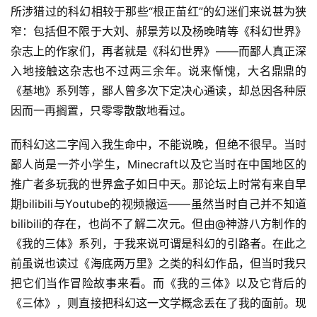
所涉猎过的科幻相较于那些“根正苗红”的幻迷们来说甚为狭
窄：包括但不限于大刘、郝景芳以及杨晚晴等《科幻世界》
杂志上的作家们，再者就是《科幻世界》——而鄙人真正深
入地接触这杂志也不过两三余年。说来惭愧，大名鼎鼎的
《基地》系列等，鄙人曾多次下定决心通读，却总因各种原
因而一再搁置，只零零散散地看过。
而科幻这二字闯入我生命中，不能说晚，但绝不很早。当时
鄙人尚是一芥小学生，Minecraft以及它当时在中国地区的
推广者多玩我的世界盒子如日中天。那论坛上时常有来自早
期bilibili与Youtube的视频搬运——虽然当时自己并不知道
bilibili的存在，也尚不了解二次元。但由@神游八方制作的
《我的三体》系列，于我来说可谓是科幻的引路者。在此之
前虽说也读过《海底两万里》之类的科幻作品，但当时我只
把它们当作冒险故事来看。而《我的三体》以及它背后的
《三体》，则直接把科幻这一文学概念丢在了我的面前。现