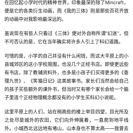
在回忆起小学时代的精神世界，印象最深的除了Mincraft，
便是它的各类衍生动画，而《我的三体》则是那些百花齐放
的动画中对我影响最深远的。
虽说现在有些人只看过《三体》便对外自称所谓“幻迷”，但
不可否认的是，它在当年确实将许多人引上了科幻道路。
可惜的是，小学的自己并没有什么闲钱，而这大平原上的小
县城郊区的这小学校周围，也没几个正经书店。即使更远些
有书店，除了教辅资料外，也多是小孩子们买得更多的《查
理九世》、《笑猫日记》这类故事书。家长们当然会给自己
的孩子买些额外的课外书，但当时又有哪个家长会给一个脑
子里连个正经物理概念都没有的小学生买科幻小说呢。
这里平原上的人们，站在稍高些的楼上举目四望，目光所及
之处尽是城外的农田，它们向外伸展着，一直爬到地平线
外。小城西北远远地有堵山，山本身也不算太高——我曾去