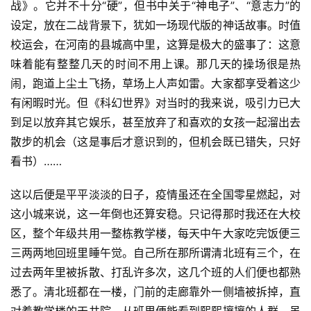
战》。它并不十分“硬”，但书中关于“神电子”、“意志力”的
设定，放在二战背景下，犹如一场现代版的神话故事。时值
校运会，在河南的县城高中里，这算是极大的盛事了：这意
味着能有整整几天的时间不用上课。那几天的操场很是热
闹，跑道上尘土飞扬，草场上人声如雷。大家都享受着这少
有闲暇时光。但《科幻世界》对当时的我来说，吸引力已大
到足以放弃其它娱乐，甚至放弃了和喜欢的女孩一起溜出去
散步的机会（这是事后才意识到的，但机会既已错失，只好
看书）……
这以后便是平平淡淡的日子，疫情虽还在全国零星燃起，对
这小城来说，这一年倒也还算安稳。只记得那时我还在大校
区，整个年级共用一整栋教学楼，每天中午大家吃完饭便三
三两两地回班里睡午觉。自己所在那所谓清北班有三个，在
过去两年里被拆散、打乱许多次，这几个班的人们便也都熟
悉了。清北班都在一楼，门前的走廊靠外一侧墙被拆掉，直