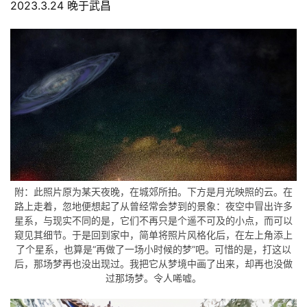
2023.3.24 晚于武昌
附：此照片原为某天夜晚，在城郊所拍。下方是月光映照的云。在
路上走着，忽地便想起了从曾经常会梦到的景象：夜空中冒出许多
星系，与现实不同的是，它们不再只是个遥不可及的小点，而可以
窥见其细节。于是回到家中，简单将照片风格化后，在左上角添上
了个星系，也算是“再做了一场小时候的梦”吧。可惜的是，打这以
后，那场梦再也没出现过。我把它从梦境中画了出来，却再也没做
过那场梦。令人唏嘘。